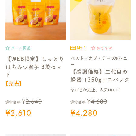
クール商品
No.1
おすすめ
ベスト・オブ・テーブルハニ
【WEB限定】しっとり
ー
はちみつ蜜芋 3袋セッ
【感謝価格】二代目の
ト
蜂蜜 1350gエコパック
【完売】
ながさか史上、人気NO.1！
¥
2,640
¥
4,680
通常価格
通常価格
¥
2,610
¥
4,280