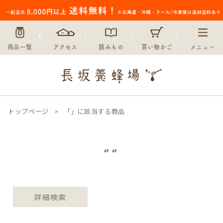
〜
在庫なし商品
在庫なし商品を表示しない
商品一覧
アクセス
読みもの
買い物かご
メニュー
並び順
新着順
登録順
価格が安い順
価格が高い順
トップページ
「」に該当する商品
優先度順
レビュー順
キーワードヒット順
“”
検索
詳細検索