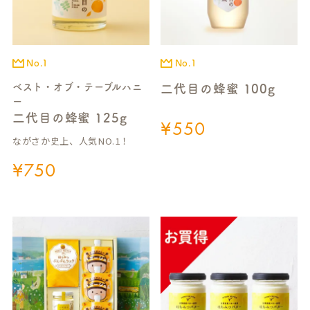
No.1
No.1
ベスト・オブ・テーブルハニ
二代目の蜂蜜 100g
ー
二代目の蜂蜜 125g
¥
550
ながさか史上、人気NO.1！
¥
750