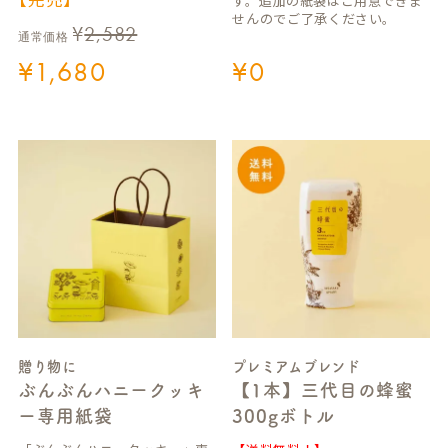
す。追加の紙袋はご用意できま
せんのでご了承ください。
¥
2,582
通常価格
¥
1,680
¥
0
贈り物に
プレミアムブレンド
ぶんぶんハニークッキ
【1本】三代目の蜂蜜
ー専用紙袋
300gボトル