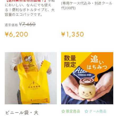
【送料無料＆特別価格！】
手軽
(専用ケース代込み・別途クール
においしい、なんにでも使え
代330円)
る！便利なボトルタイプと、大
容量のエコパックです。
¥
7,460
通常価格
¥
6,200
¥
1,350
限定商品
クール商品
ビニール袋・大