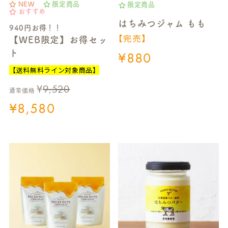
NEW
限定商品
限定商品
おすすめ
はちみつジャム もも
940円お得！！
【完売】
【WEB限定】お得セッ
ト
¥
880
【送料無料ライン対象商品】
¥
9,520
通常価格
¥
8,580