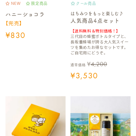
NEW
限定商品
クール商品
はちみつをもっと楽しむ♪
ハニーショコラ
人気商品4点セット
【完売】
【送料無料＆特別価格！】
¥
830
三代目の蜂蜜ボトルタイプと、
長坂養蜂場が誇る大人気スイー
ツを集めたお得なセットです。
ご自宅用にどうぞ。
¥
4,200
通常価格
¥
3,530