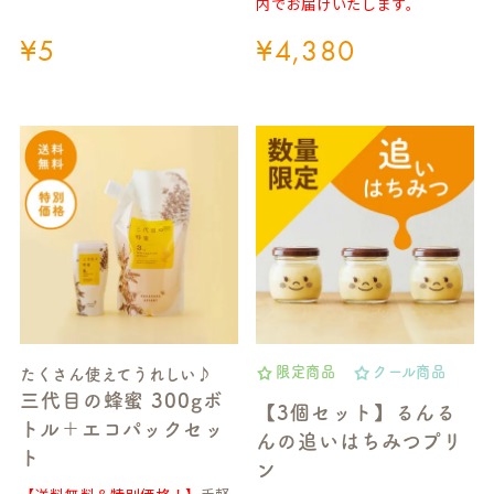
内でお届けいたします。
¥
5
¥
4,380
限定商品
クール商品
たくさん使えてうれしい♪
三代目の蜂蜜 300gボ
【3個セット】るんる
トル＋エコパックセッ
んの追いはちみつプリ
ト
ン