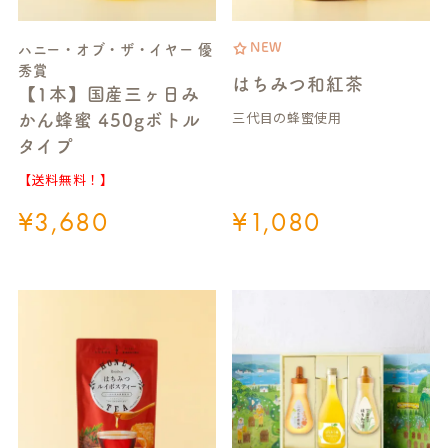
NEW
ハニー・オブ・ザ・イヤー 優
秀賞
はちみつ和紅茶
【1本】国産三ヶ日み
三代目の蜂蜜使用
かん蜂蜜 450gボトル
タイプ
【送料無料！】
¥
3,680
¥
1,080