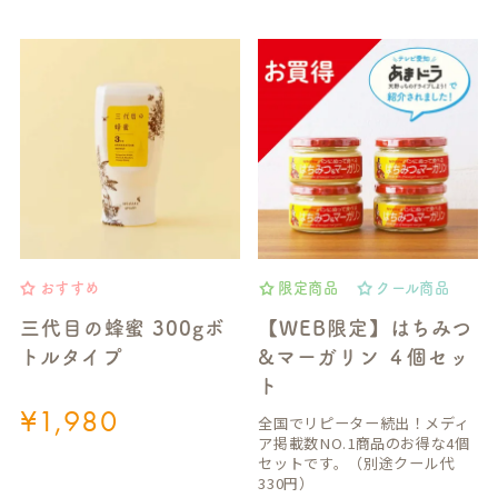
おすすめ
限定商品
クール商品
三代目の蜂蜜 300gボ
【WEB限定】はちみつ
トルタイプ
&マーガリン ４個セッ
ト
¥
1,980
全国でリピーター続出！メディ
ア掲載数NO.1商品のお得な4個
セットです。（別途クール代
330円）