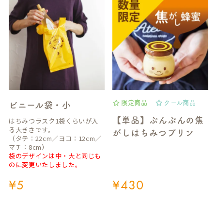
限定商品
クール商品
ビニール袋・小
【単品】ぶんぶんの焦
はちみつラスク1袋くらいが入
る大きさです。
がしはちみつプリン
（タテ：22cm／ヨコ：12cm／
マチ：8cm）
袋のデザインは中・大と同じも
のに変更いたしました。
¥
5
¥
430