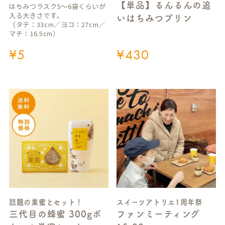
【単品】るんるんの追
はちみつラスク5～6袋くらいが
入る大きさです。
いはちみつプリン
（タテ：33cm／ヨコ：27cm／
マチ：16.5cm）
¥
5
¥
430
話題の巣蜜とセット！
スイーツアトリエ1周年祭
三代目の蜂蜜 300gボ
ファンミーティング