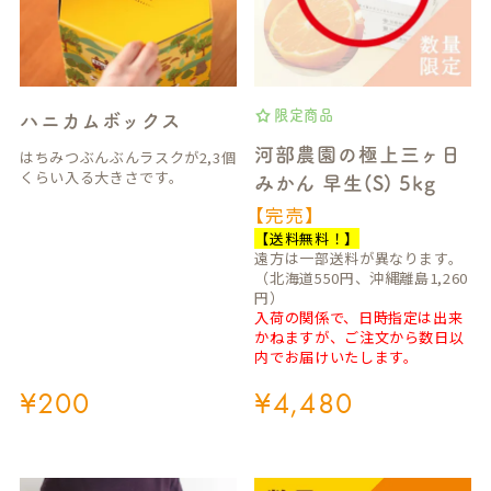
限定商品
ハニカムボックス
河部農園の極上三ヶ日
はちみつぶんぶんラスクが2,3個
くらい入る大きさです。
みかん 早生(S) 5kg
【完売】
【送料無料！】
遠方は一部送料が異なります。
（北海道550円、沖縄離島1,260
円）
入荷の関係で、日時指定は出来
かねますが、ご注文から数日以
内でお届けいたします。
¥
200
¥
4,480