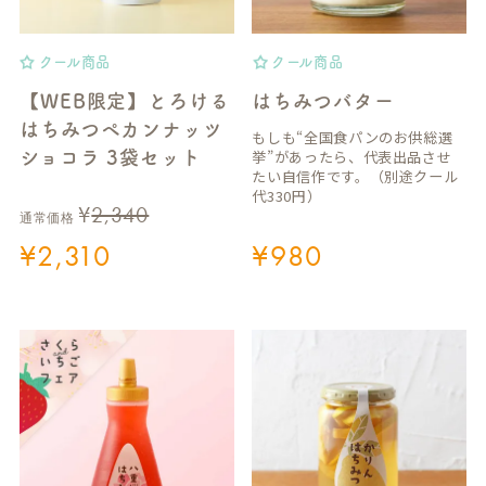
クール商品
クール商品
【WEB限定】とろける
はちみつバター
はちみつペカンナッツ
もしも“全国食パンのお供総選
挙”があったら、代表出品させ
ショコラ 3袋セット
たい自信作です。（別途クール
代330円）
¥
2,340
通常価格
¥
2,310
¥
980