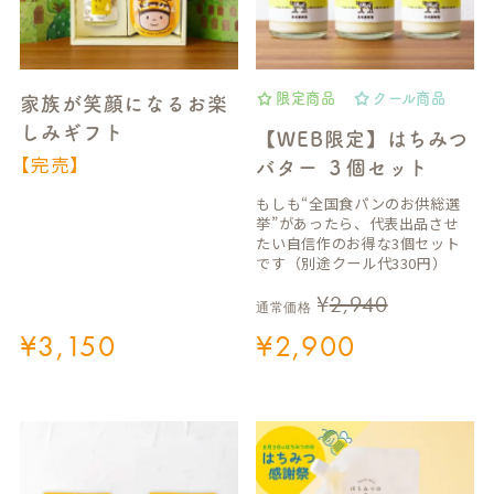
限定商品
クール商品
家族が笑顔になるお楽
しみギフト
【WEB限定】はちみつ
【完売】
バター ３個セット
もしも“全国食パンのお供総選
挙”があったら、代表出品させ
たい自信作のお得な3個セット
です（別途クール代330円）
¥
2,940
通常価格
¥
3,150
¥
2,900