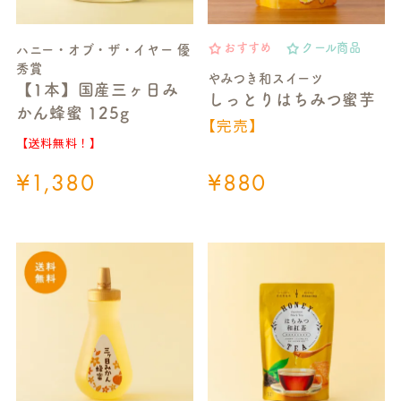
おすすめ
クール商品
ハニー・オブ・ザ・イヤー 優
秀賞
やみつき和スイーツ
【1本】国産三ヶ日み
しっとりはちみつ蜜芋
かん蜂蜜 125g
【完売】
【送料無料！】
¥
1,380
¥
880