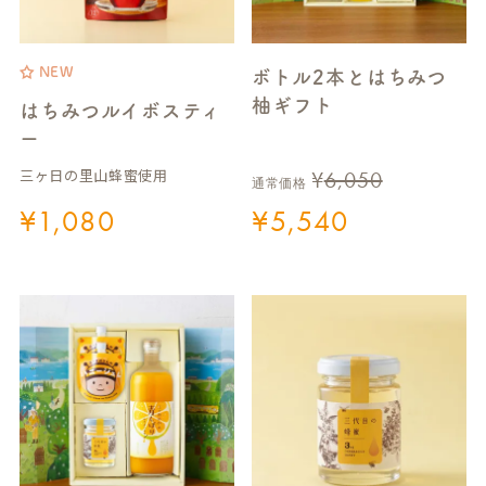
NEW
ボトル2本とはちみつ
柚ギフト
はちみつルイボスティ
ー
三ヶ日の里山蜂蜜使用
¥
6,050
通常価格
¥
1,080
¥
5,540