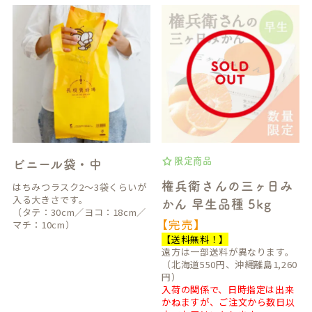
限定商品
ビニール袋・中
権兵衛さんの三ヶ日み
はちみつラスク2～3袋くらいが
入る大きさです。
かん 早生品種 5kg
（タテ：30cm／ヨコ：18cm／
【完売】
マチ：10cm）
【送料無料！】
遠方は一部送料が異なります。
（北海道550円、沖縄離島1,260
円）
入荷の関係で、日時指定は出来
かねますが、ご注文から数日以