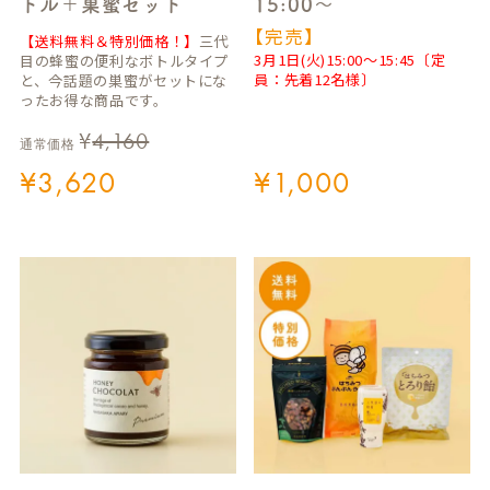
トル＋巣蜜セット
15:00～
【完売】
【送料無料＆特別価格！】
三代
3月1日(火)15:00～15:45〔定
目の蜂蜜の便利なボトルタイプ
員：先着12名様〕
と、今話題の巣蜜がセットにな
ったお得な商品です。
¥
4,160
通常価格
¥
3,620
¥
1,000