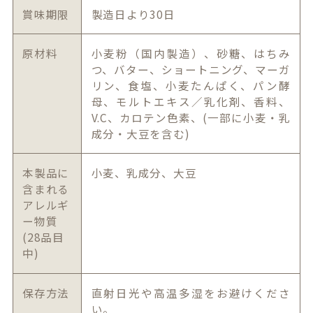
賞味期限
製造日より30日
原材料
小麦粉（国内製造）、砂糖、はちみ
つ、バター、ショートニング、マーガ
リン、食塩、小麦たんぱく、パン酵
母、モルトエキス／乳化剤、香料、
V.C、カロテン色素、(一部に小麦・乳
成分・大豆を含む)
本製品に
小麦、乳成分、大豆
含まれる
アレルギ
ー物質
(28品目
中)
保存方法
直射日光や高温多湿をお避けくださ
い。