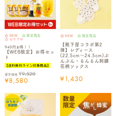
NEW
限定商品
NEW
限定商品
おすすめ
【靴下屋コラボ第2
940円お得！！
弾】レディース
【WEB限定】お得セッ
(22.5cm～24.5cm)ぶ
ト
んぶん・るんるん刺繍
【送料無料ライン対象商品】
花柄ソックス
¥
9,520
通常価格
¥
1,430
¥
8,580