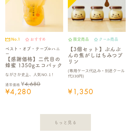
No.1
おすすめ
限定商品
クール商品
ベスト・オブ・テーブルハニ
【3個セット】ぶんぶ
ー
んの焦がしはちみつプ
【感謝価格】二代目の
リン
蜂蜜 1350gエコパック
(専用ケース代込み・別途クール
ながさか史上、人気NO.1！
代330円)
¥
4,680
通常価格
¥
4,280
¥
1,350
もっと見る