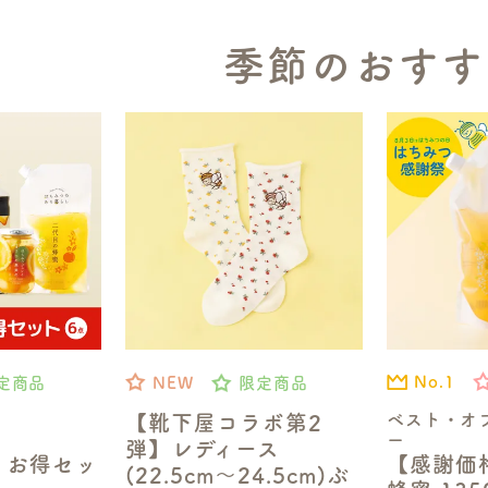
季節のおすす
No.1
定商品
NEW
限定商品
ベスト・オ
【靴下屋コラボ第2
ー
弾】レディース
【感謝価
】お得セッ
(22.5cm～24.5cm)ぶ