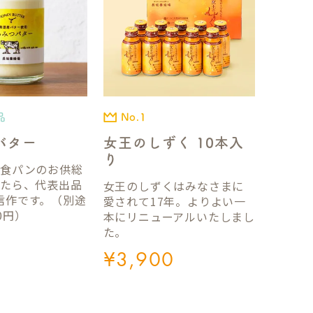
品
No.1
バター
女王のしずく 10本入
り
国食パンのお供総
ったら、代表出品
女王のしずくはみなさまに
信作です。（別途
愛されて17年。よりよい一
0円）
本にリニューアルいたしまし
た。
¥
3,900