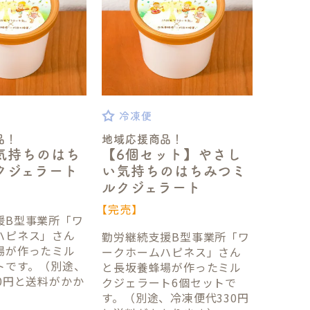
冷凍便
品！
地域応援商品！
気持ちのはち
【6個セット】やさし
クジェラート
い気持ちのはちみつミ
ルクジェラート
【完売】
援B型事業所「ワ
ハピネス」さん
勤労継続支援B型事業所「ワ
場が作ったミル
ークホームハピネス」さん
トです。（別途、
と長坂養蜂場が作ったミル
0円と送料がかか
クジェラート6個セットで
す。（別途、冷凍便代330円