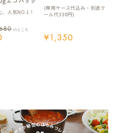
50gエコパック
(専用ケース代込み・別途ク
、人気NO.1！
ール代330円)
,680
のところ
0
¥
1,350