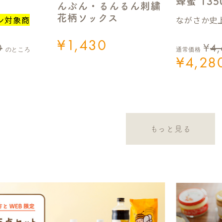
蜂蜜 13
んぶん・るんるん刺繍
花柄ソックス
ながさか史上
ン対象商
¥
1,430
0
¥
4
のところ
通常価格
¥
4,28
もっと見る