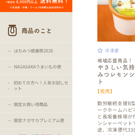
商品のこと
はちみつ感謝祭2026
冷凍便
地域応援商品！
NAGASAKAうまいもの便
やさしい気
みつレモンシ
ト
初めての方へ！人気お試しセ
ット
【完売】
勤労継続支援B
限定お買い得商品
ークホームハピ
と長坂養蜂場が
限定ナガサカプレミアム便
ンシャーベット
途、冷凍便代33