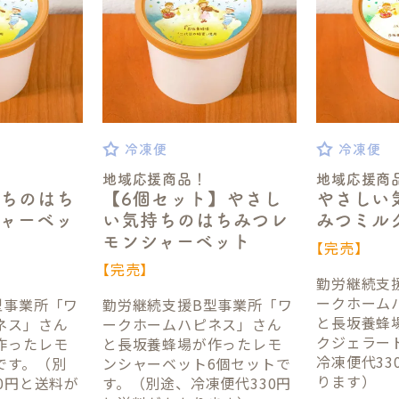
冷凍便
冷凍便
地域応援商品！
地域応援商
持ちのはち
【6個セット】やさし
やさしい
ャーベッ
い気持ちのはちみつレ
みつミル
モンシャーベット
【完売】
【完売】
勤労継続支
ークホーム
型事業所「ワ
勤労継続支援B型事業所「ワ
と長坂養蜂
ネス」さん
ークホームハピネス」さん
クジェラー
作ったレモ
と長坂養蜂場が作ったレモ
冷凍便代33
です。（別
ンシャーベット6個セットで
ります）
0円と送料が
す。（別途、冷凍便代330円