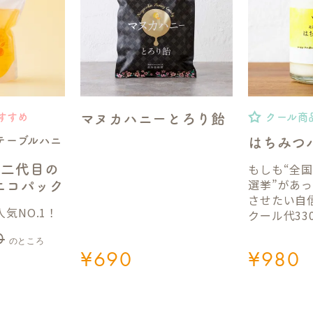
マヌカハニーとろり飴
すすめ
クール商
テーブルハニ
はちみつ
もしも“全
】二代目の
選挙”があ
gエコパック
させたい自
気NO.1！
クール代33
0
のところ
¥
690
¥
980