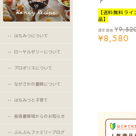
ト
【送料無料ライ
品】
¥
9,52
通常価格
はちみつについて
¥
8,580
ローヤルゼリーについて
プロポリスについて
ながさかの養蜂について
はちみつと子育て
長坂養蜂場からのお知らせ
ぶんぶんファミリーブログ