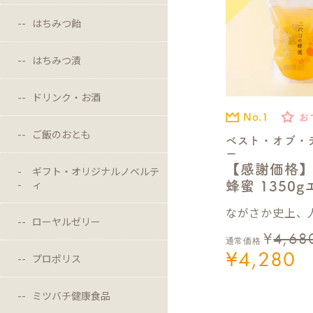
はちみつ飴
はちみつ漬
ドリンク・お酒
No.1
お
ご飯のおとも
ベスト・オブ・
ー
【感謝価格
ギフト・オリジナルノベルテ
ィ
蜂蜜 1350
ながさか史上、人
ローヤルゼリー
¥
4,68
通常価格
¥
4,280
プロポリス
ミツバチ健康食品