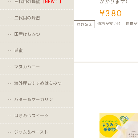
かかります）
三代目の蜂蜜
［NEW！］
¥
380
二代目の蜂蜜
価格が安い順
価格が
並び替え
国産はちみつ
巣蜜
マヌカハニー
海外産おすすめはちみつ
バター＆マーガリン
はちみつスイーツ
ジャム＆ペースト