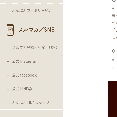
A
ぶんぶんファミリー紹介
響
せ
メルマガ／SNS
「
つ
メルマガ登録・解除（無料）
Q
A
公式 Instagram
す
公式 facebook
公式 LINE@
ぶんぶんLINEスタンプ