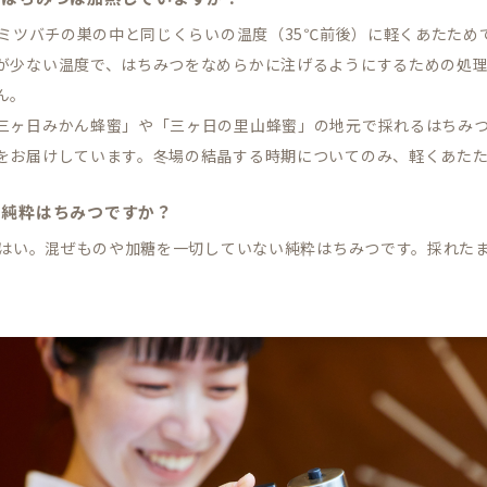
. ミツバチの巣の中と同じくらいの温度（35℃前後）に軽くあたた
が少ない温度で、はちみつをなめらかに注げるようにするための処
ん。
三ヶ日みかん蜂蜜」や「三ヶ日の里山蜂蜜」の地元で採れるはちみ
をお届けしています。冬場の結晶する時期についてのみ、軽くあた
. 純粋はちみつですか？
. はい。混ぜものや加糖を一切していない純粋はちみつです。採れた
。