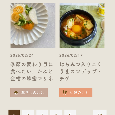
2026/02/24
2026/02/17
季節の変わり目に
はちみつ入りこく
食べたい、かぶと
うまスンデゥブ・
金柑の蜂蜜マリネ
チゲ
暮らしのこと
料理のこと
1
2
3
4
5
...
10