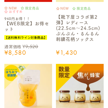
NEW
限定商品
NEW
限定商品
おすすめ
【靴下屋コラボ第2
940円お得！！
弾】レディース
【WEB限定】お得セ
(22.5cm～24.5cm)
ット
ぶんぶん・るんるん
【送料無料ライン対象商品】
刺繍花柄ソックス
¥
9,520
通常価格
¥
8,580
¥
1,430