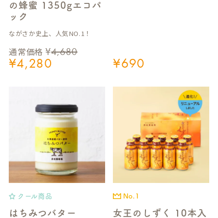
の蜂蜜 1350gエコパ
ック
ながさか史上、人気NO.1！
¥
4,680
通常価格
¥
4,280
¥
690
クール商品
No.1
はちみつバター
女王のしずく 10本入