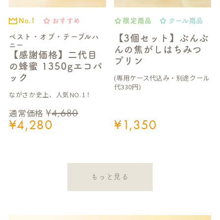
おすすめ
限定商品
クール商品
No.1
ベスト・オブ・テーブルハ
【3個セット】ぶんぶ
ニー
んの焦がしはちみつ
【感謝価格】二代目
プリン
の蜂蜜 1350gエコパ
ック
(専用ケース代込み・別途クール
代330円)
ながさか史上、人気NO.1！
¥
4,680
通常価格
¥
4,280
¥
1,350
もっと見る