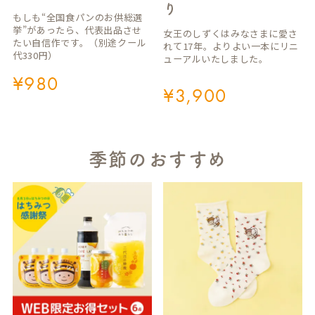
り
もしも“全国食パンのお供総選
挙”があったら、代表出品させ
女王のしずくはみなさまに愛さ
たい自信作です。（別途クール
れて17年。よりよい一本にリニ
代330円）
ューアルいたしました。
¥
980
¥
3,900
季節のおすすめ