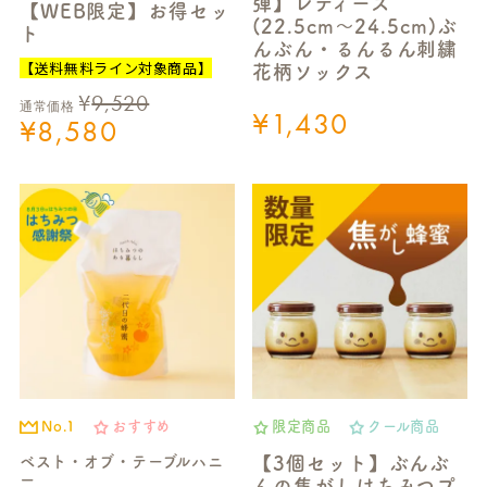
弾】レディース
【WEB限定】お得セッ
(22.5cm～24.5cm)ぶ
ト
んぶん・るんるん刺繍
【送料無料ライン対象商品】
花柄ソックス
¥
9,520
通常価格
¥
1,430
¥
8,580
No.1
おすすめ
限定商品
クール商品
ベスト・オブ・テーブルハニ
【3個セット】ぶんぶ
ー
んの焦がしはちみつプ