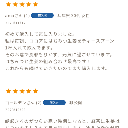
ama
1
兵庫県
30代
女性
購入者
2023/11/12
初めて購入して気に入りました。

私は毎朝、ココアにはちみつ生姜をティースプーン

1杯入れて飲んでます。

そのお陰で風邪もひかず、元気に過ごせています。

はちみつと生姜の組み合わせ最高です！

これからも続けていきたいのでまた購入します。
ゴールデン
2
非公開
購入者
2023/10/08
朝起きるのがつらい寒い時期になると、紅茶に生姜は
ちみつを少し入れて目を覚まします。冷えた身体が温