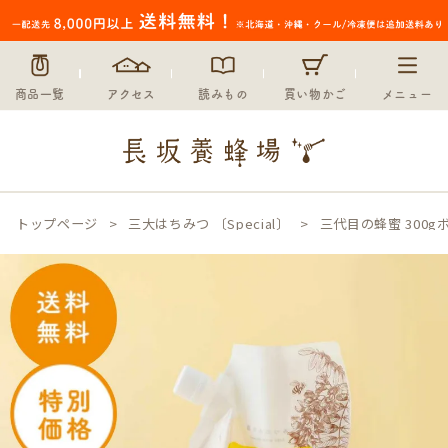
商品一覧
アクセス
読みもの
買い物かご
メニュー
トップページ
三大はちみつ 〔Special〕
三代目の蜂蜜 300