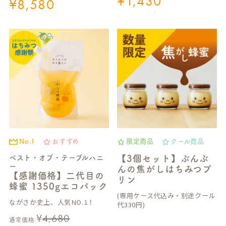
¥
1,430
¥
8,580
No.1
おすすめ
限定商品
クール商品
ベスト・オブ・テーブルハニ
【3個セット】ぶんぶ
ー
んの焦がしはちみつプ
【感謝価格】二代目の
リン
蜂蜜 1350gエコパック
(専用ケース代込み・別途クール
ながさか史上、人気NO.1！
代330円)
¥
4,680
通常価格