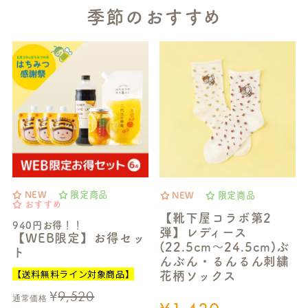
季節のおすすめ
NEW
限定商品
NEW
限定商品
おすすめ
【靴下屋コラボ第2
940円お得！！
弾】レディース
【WEB限定】お得セッ
(22.5cm～24.5cm)ぶ
ト
んぶん・るんるん刺繍
【送料無料ライン対象商品】
花柄ソックス
¥
9,520
通常価格