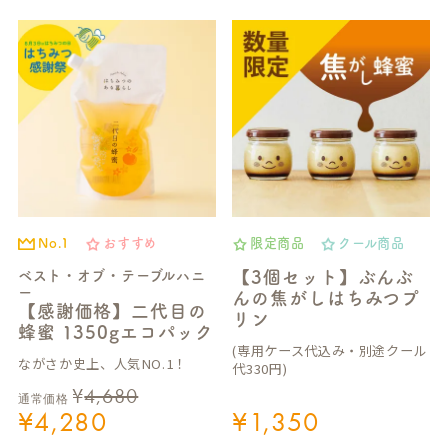
No.1
おすすめ
限定商品
クール商品
ベスト・オブ・テーブルハニ
【3個セット】ぶんぶ
ー
んの焦がしはちみつプ
【感謝価格】二代目の
リン
蜂蜜 1350gエコパック
(専用ケース代込み・別途クール
ながさか史上、人気NO.1！
代330円)
¥
4,680
通常価格
¥
4,280
¥
1,350