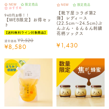
NEW
限定商品
NEW
限定商品
おすすめ
【靴下屋コラボ第2
940円お得！！
弾】レディース
【WEB限定】お得セッ
(22.5cm～24.5cm)ぶ
ト
んぶん・るんるん刺繍
【送料無料ライン対象商品】
花柄ソックス
¥
9,520
通常価格
¥
1,430
¥
8,580