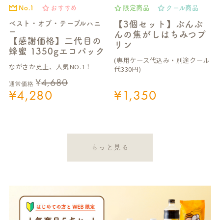
No.1
おすすめ
限定商品
クール商品
ベスト・オブ・テーブルハニ
【3個セット】ぶんぶ
ー
んの焦がしはちみつプ
【感謝価格】二代目の
リン
蜂蜜 1350gエコパック
(専用ケース代込み・別途クール
ながさか史上、人気NO.1！
代330円)
¥
4,680
通常価格
¥
4,280
¥
1,350
もっと見る