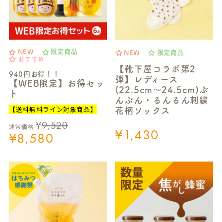
NEW
限定商品
NEW
限定商品
おすすめ
【靴下屋コラボ第2
940円お得！！
弾】レディース
【WEB限定】お得セッ
(22.5cm～24.5cm)ぶ
ト
んぶん・るんるん刺繍
【送料無料ライン対象商品】
花柄ソックス
¥
9,520
通常価格
¥
1,430
¥
8,580