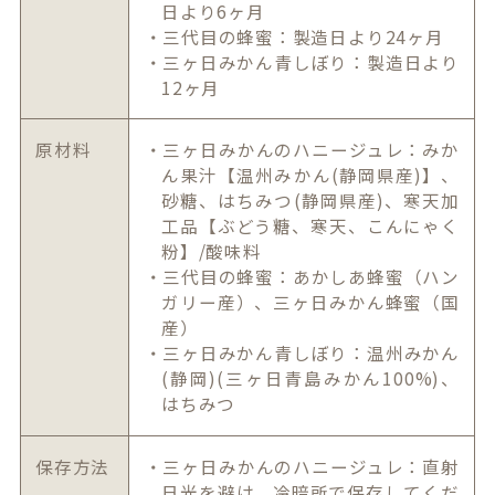
日より6ヶ月
・三代目の蜂蜜：製造日より24ヶ月
・三ヶ日みかん青しぼり：製造日より
12ヶ月
原材料
・三ヶ日みかんのハニージュレ：みか
ん果汁【温州みかん(静岡県産)】、
砂糖、はちみつ(静岡県産)、寒天加
工品【ぶどう糖、寒天、こんにゃく
粉】/酸味料
・三代目の蜂蜜：あかしあ蜂蜜（ハン
ガリー産）、三ヶ日みかん蜂蜜（国
産）
・三ヶ日みかん青しぼり：温州みかん
(静岡)(三ヶ日青島みかん100%)、
はちみつ
保存方法
・三ヶ日みかんのハニージュレ：直射
日光を避け、冷暗所で保存してくだ