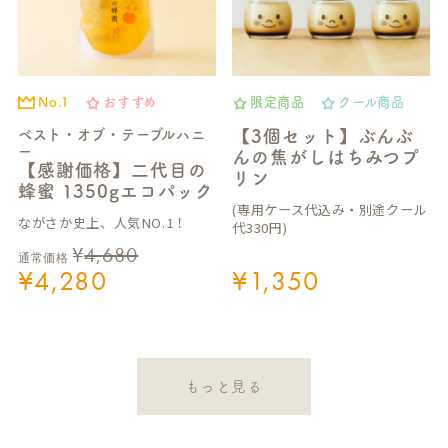
No.1
おすすめ
限定商品
クール商品
ベスト・オブ・テーブルハニ
【3個セット】ぶんぶ
ー
んの焦がしはちみつプ
【感謝価格】二代目の
リン
蜂蜜 1350gエコパック
(専用ケース代込み・別途クール
ながさか史上、人気NO.1！
代330円)
¥
4,680
通常価格
¥
4,280
¥
1,350
もっと見る