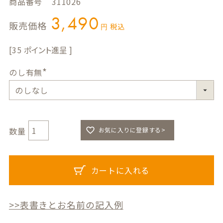
商品番号
311026
3,490
販売価格
税込
35
のし有無
(
必
須
)
お気に入りに登録する>
カートに入れる
>>表書きとお名前の記入例