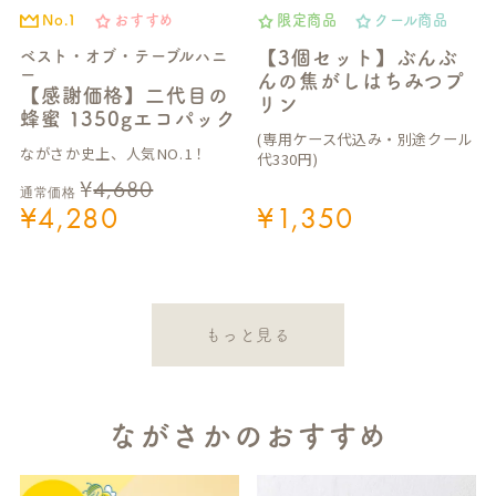
No.1
おすすめ
限定商品
クール商品
ベスト・オブ・テーブルハニ
【3個セット】ぶんぶ
ー
んの焦がしはちみつプ
【感謝価格】二代目の
リン
蜂蜜 1350gエコパック
(専用ケース代込み・別途クール
ながさか史上、人気NO.1！
代330円)
¥
4,680
通常価格
¥
4,280
¥
1,350
もっと見る
ながさかのおすすめ