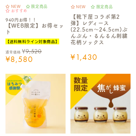
NEW
限定商品
NEW
限定商品
おすすめ
【靴下屋コラボ第2
940円お得！！
弾】レディース
【WEB限定】お得セッ
(22.5cm～24.5cm)ぶ
ト
んぶん・るんるん刺繍
【送料無料ライン対象商品】
花柄ソックス
¥
9,520
通常価格
¥
1,430
¥
8,580