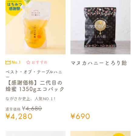
マヌカハニーとろり飴
No.1
おすすめ
ベスト・オブ・テーブルハニ
ー
【感謝価格】二代目の
蜂蜜 1350gエコパック
ながさか史上、人気NO.1！
¥
4,680
通常価格
¥
4,280
¥
690