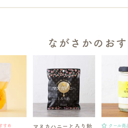
ながさかのおす
マヌカハニーとろり飴
すすめ
クール商