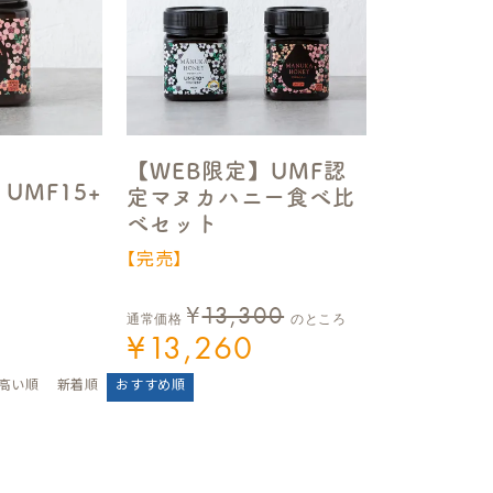
【WEB限定】UMF認
UMF15+
定マヌカハニー食べ比
べセット
【完売】
¥
13,300
通常価格
のところ
¥
13,260
高い順
新着順
おすすめ順