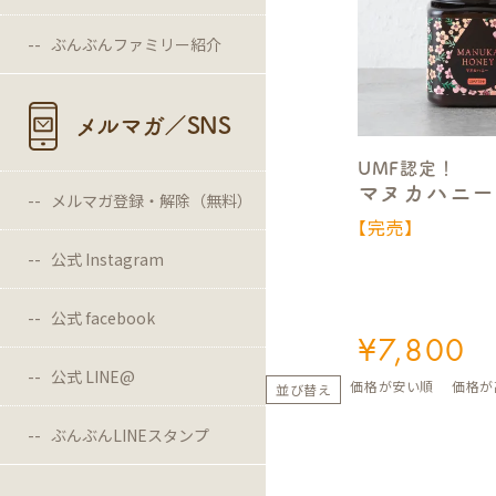
ぶんぶんファミリー紹介
メルマガ／SNS
UMF認定！
マヌカハニー 
メルマガ登録・解除（無料）
【完売】
公式 Instagram
公式 facebook
¥
7,800
公式 LINE@
価格が安い順
価格が
並び替え
ぶんぶんLINEスタンプ