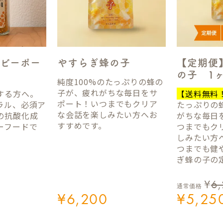
ビーポー
やすらぎ蜂の子
【定期便
の子 1
純度100%のたっぷりの蜂の
子が、疲れがちな毎日をサ
する方へ。
【送料無料
ポート！いつまでもクリア
ラル、必須ア
たっぷりの
な会話を楽しみたい方へお
の抗酸化成
がちな毎日
すすめです。
ーフードで
つまでもク
しみたい方
つまでも健
ぎ蜂の子の
¥
6
通常価格
¥
6,200
¥
5,25