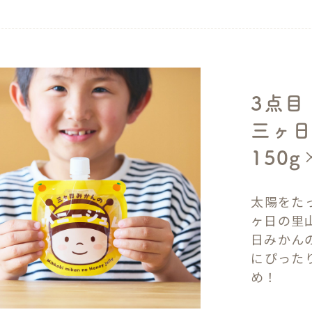
3点目
三ヶ日
150g
太陽をた
ヶ日の里
日みかん
にぴった
め！