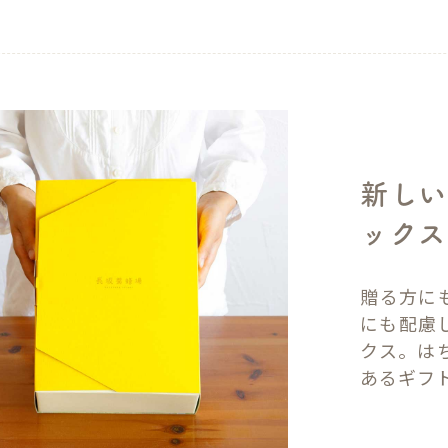
新しい
ックス
贈る方に
にも配慮
クス。は
あるギフ