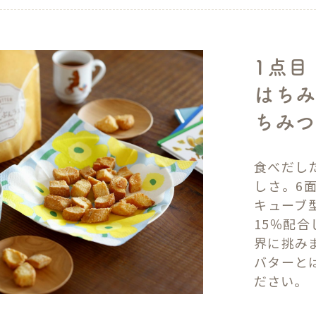
1点目
はちみ
ちみつ
食べだし
しさ。6
キューブ
15％配
界に挑み
バターと
ださい。