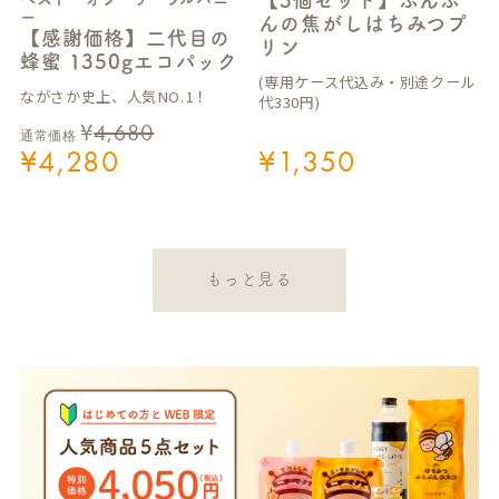
【3個セット】ぶんぶ
ー
んの焦がしはちみつプ
【感謝価格】二代目の
リン
蜂蜜 1350gエコパック
(専用ケース代込み・別途クール
ながさか史上、人気NO.1！
代330円)
¥
4,680
通常価格
¥
4,280
¥
1,350
もっと見る