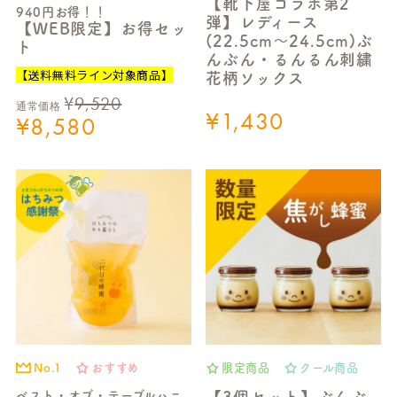
【靴下屋コラボ第2
940円お得！！
弾】レディース
【WEB限定】お得セッ
(22.5cm～24.5cm)ぶ
ト
んぶん・るんるん刺繍
【送料無料ライン対象商品】
花柄ソックス
¥
9,520
通常価格
¥
1,430
¥
8,580
No.1
おすすめ
限定商品
クール商品
ベスト・オブ・テーブルハニ