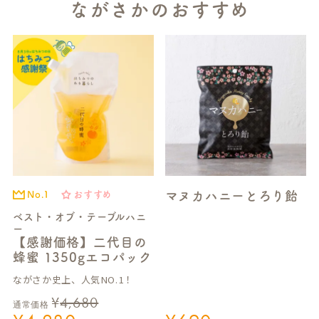
ながさかのおすすめ
マヌカハニーとろり飴
No.1
おすすめ
ベスト・オブ・テーブルハニ
ー
【感謝価格】二代目の
蜂蜜 1350gエコパック
ながさか史上、人気NO.1！
¥
4,680
通常価格