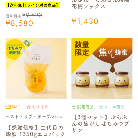
【送料無料ライン対象商品】
花柄ソックス
¥
9,520
通常価格
¥
1,430
¥
8,580
No.1
おすすめ
限定商品
クール商品
ベスト・オブ・テーブルハニ
【3個セット】ぶんぶ
ー
んの焦がしはちみつプ
【感謝価格】二代目の
リン
蜂蜜 1350gエコパック