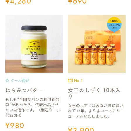
¥
4,280
¥
690
クール商品
No.1
はちみつバター
女王のしずく 10本入
り
もしも“全国食パンのお供総選
挙”があったら、代表出品させ
女王のしずくはみなさまに愛さ
たい自信作です。（別途クール
れて17年。よりよい一本にリニ
代330円）
ューアルいたしました。
¥
980
¥
3,900