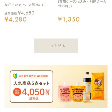
(専用ケース代込み・別途クール
ながさか史上、人気NO.1！
代330円)
¥
4,680
通常価格
¥
4,280
¥
1,350
もっと見る