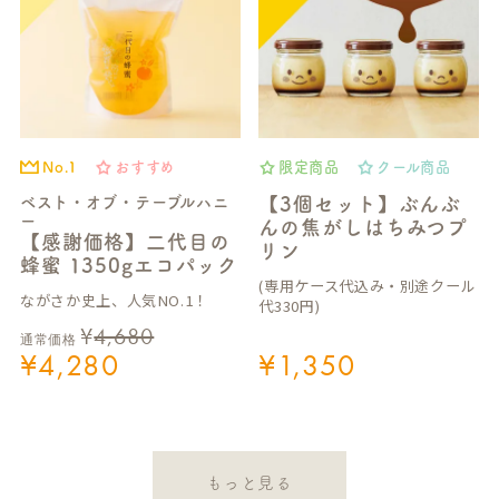
No.1
おすすめ
限定商品
クール商品
ベスト・オブ・テーブルハニ
【3個セット】ぶんぶ
ー
んの焦がしはちみつプ
【感謝価格】二代目の
リン
蜂蜜 1350gエコパック
(専用ケース代込み・別途クール
ながさか史上、人気NO.1！
代330円)
¥
4,680
通常価格
¥
4,280
¥
1,350
もっと見る