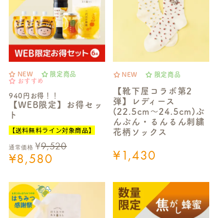
NEW
限定商品
NEW
限定商品
おすすめ
【靴下屋コラボ第2
940円お得！！
弾】レディース
【WEB限定】お得セッ
(22.5cm～24.5cm)ぶ
ト
んぶん・るんるん刺繍
【送料無料ライン対象商品】
花柄ソックス
¥
9,520
通常価格
¥
1,430
¥
8,580