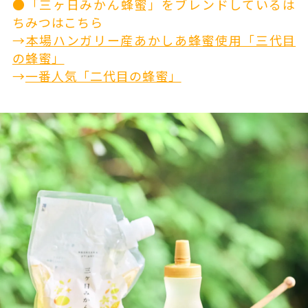
●「三ヶ日みかん蜂蜜」をブレンドしているは
ちみつはこちら
→
本場ハンガリー産あかしあ蜂蜜使用「三代目
の蜂蜜」
→
一番人気「二代目の蜂蜜」