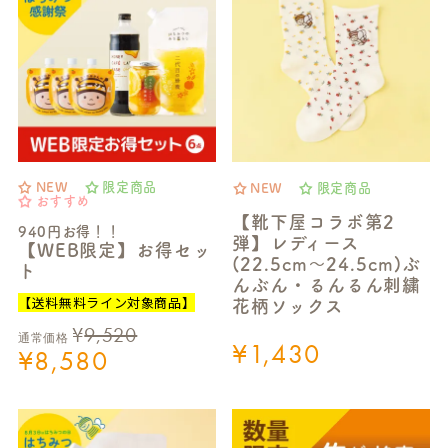
NEW
限定商品
NEW
限定商品
おすすめ
【靴下屋コラボ第2
940円お得！！
弾】レディース
【WEB限定】お得セッ
(22.5cm～24.5cm)ぶ
ト
んぶん・るんるん刺繍
【送料無料ライン対象商品】
花柄ソックス
¥
9,520
通常価格
¥
1,430
¥
8,580