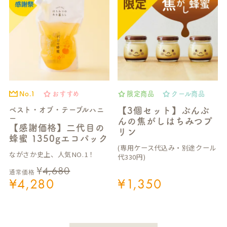
No.1
おすすめ
限定商品
クール商品
ベスト・オブ・テーブルハニ
【3個セット】ぶんぶ
ー
んの焦がしはちみつプ
【感謝価格】二代目の
リン
蜂蜜 1350gエコパック
(専用ケース代込み・別途クール
ながさか史上、人気NO.1！
代330円)
¥
4,680
通常価格
¥
4,280
¥
1,350