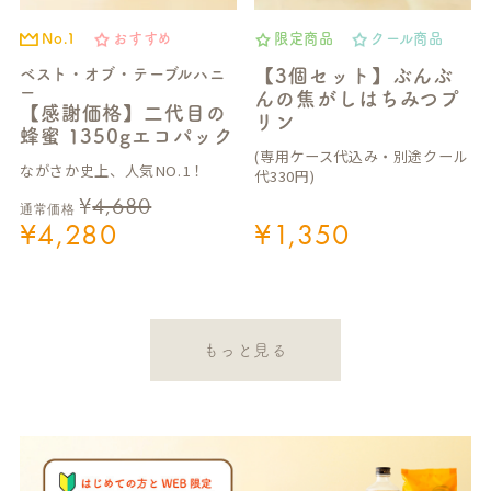
No.1
おすすめ
限定商品
クール商品
ベスト・オブ・テーブルハニ
【3個セット】ぶんぶ
ー
んの焦がしはちみつプ
【感謝価格】二代目の
リン
蜂蜜 1350gエコパック
(専用ケース代込み・別途クール
ながさか史上、人気NO.1！
代330円)
¥
4,680
通常価格
¥
4,280
¥
1,350
もっと見る