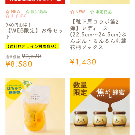
NEW
限定商品
NEW
限定商品
おすすめ
【靴下屋コラボ第2
940円お得！！
弾】レディース
【WEB限定】お得セッ
(22.5cm～24.5cm)ぶ
ト
んぶん・るんるん刺繍
【送料無料ライン対象商品】
花柄ソックス
¥
9,520
通常価格
¥
1,430
¥
8,580