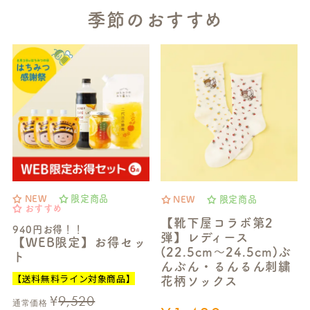
季節のおすすめ
NEW
限定商品
NEW
限定商品
おすすめ
【靴下屋コラボ第2
940円お得！！
弾】レディース
【WEB限定】お得セッ
(22.5cm～24.5cm)ぶ
ト
んぶん・るんるん刺繍
【送料無料ライン対象商品】
花柄ソックス
¥
9,520
通常価格