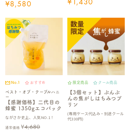
¥
1,430
¥
8,580
No.1
おすすめ
限定商品
クール商品
ベスト・オブ・テーブルハニ
【3個セット】ぶんぶ
ー
んの焦がしはちみつプ
【感謝価格】二代目の
リン
蜂蜜 1350gエコパック
(専用ケース代込み・別途クール
ながさか史上、人気NO.1！
代330円)
¥
4,680
通常価格