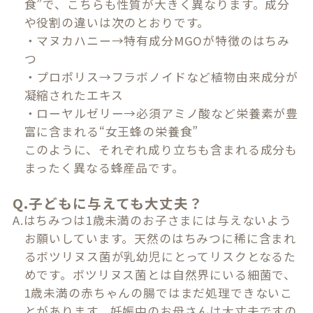
食”で、こちらも性質が大きく異なります。成分
や役割の違いは次のとおりです。
・マヌカハニー→特有成分MGOが特徴のはちみ
つ
・プロポリス→フラボノイドなど植物由来成分が
凝縮されたエキス
・ローヤルゼリー→必須アミノ酸など栄養素が豊
富に含まれる“女王蜂の栄養食”
このように、それぞれ成り立ちも含まれる成分も
まったく異なる蜂産品です。
Q.子どもに与えても大丈夫？
A.はちみつは1歳未満のお子さまには与えないよう
お願いしています。天然のはちみつに稀に含まれ
るボツリヌス菌が乳幼児にとってリスクとなるた
めです。ボツリヌス菌とは自然界にいる細菌で、
1歳未満の赤ちゃんの腸ではまだ処理できないこ
とがあります。妊娠中のお母さんは大丈夫ですの