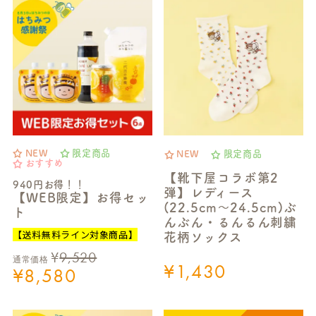
NEW
限定商品
NEW
限定商品
おすすめ
【靴下屋コラボ第2
940円お得！！
弾】レディース
【WEB限定】お得セッ
(22.5cm～24.5cm)ぶ
ト
んぶん・るんるん刺繍
【送料無料ライン対象商品】
花柄ソックス
¥
9,520
通常価格
¥
1,430
¥
8,580