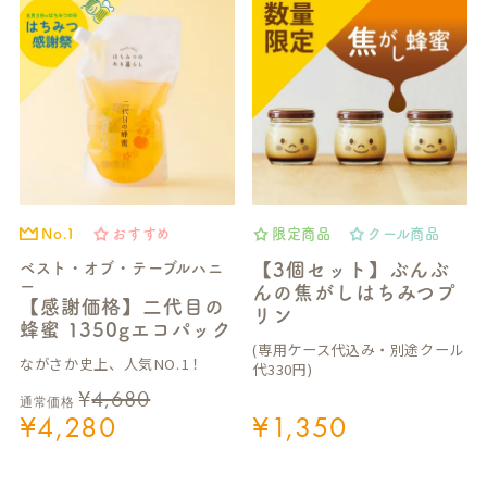
No.1
おすすめ
限定商品
クール商品
ベスト・オブ・テーブルハニ
【3個セット】ぶんぶ
ー
んの焦がしはちみつプ
【感謝価格】二代目の
リン
蜂蜜 1350gエコパック
(専用ケース代込み・別途クール
ながさか史上、人気NO.1！
代330円)
¥
4,680
通常価格
¥
4,280
¥
1,350