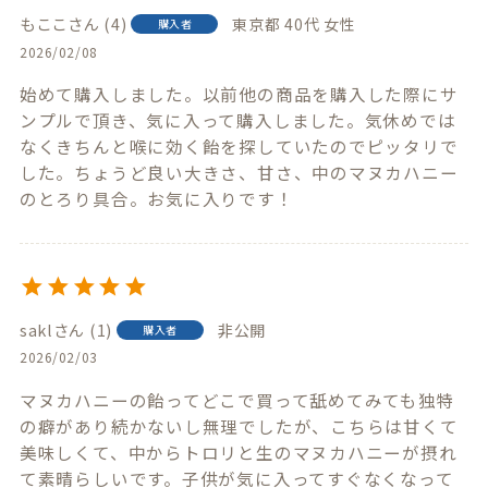
もここ
4
東京都
40代
女性
購入者
2026/02/08
始めて購入しました。以前他の商品を購入した際にサ
ンプルで頂き、気に入って購入しました。気休めでは
なくきちんと喉に効く飴を探していたのでピッタリで
した。ちょうど良い大きさ、甘さ、中のマヌカハニー
のとろり具合。お気に入りです！
sakl
1
非公開
購入者
2026/02/03
マヌカハニーの飴ってどこで買って舐めてみても独特
の癖があり続かないし無理でしたが、こちらは甘くて
美味しくて、中からトロリと生のマヌカハニーが摂れ
て素晴らしいです。子供が気に入ってすぐなくなって