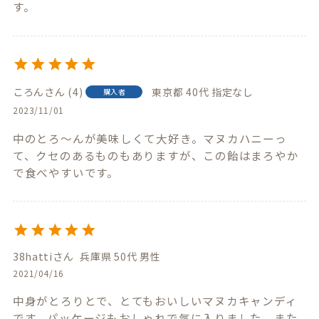
す。
ころん
4
東京都
40代
指定なし
購入者
2023/11/01
中のとろ〜んが美味しくて大好き。マヌカハニーっ
て、クセのあるものもありますが、この飴はまろやか
で食べやすいです。
38hatti
兵庫県
50代
男性
2021/04/16
中身がとろりとで、とてもおいしいマヌカキャンディ
です。パッケージもおしゃれで気に入りました。また