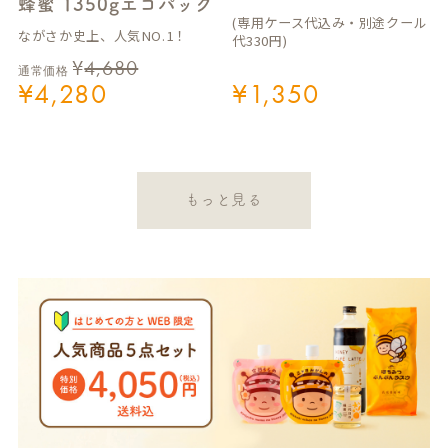
蜂蜜 1350gエコパック
(専用ケース代込み・別途クール
ながさか史上、人気NO.1！
代330円)
¥
4,680
通常価格
¥
4,280
¥
1,350
もっと見る