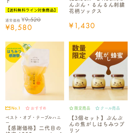
ト
んぶん・るんるん刺繍
【送料無料ライン対象商品】
花柄ソックス
¥
9,520
通常価格
¥
1,430
¥
8,580
No.1
おすすめ
限定商品
クール商品
ベスト・オブ・テーブルハニ
【3個セット】ぶんぶ
ー
んの焦がしはちみつプ
【感謝価格】二代目の
リン