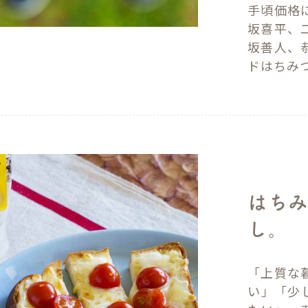
手頃価格
坂喜平、
坂善人、
ドはちみ
はち
し。
「上質な
い」「少