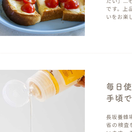
たい」..
です。上
いをお楽
毎日
手頃
長坂養蜂
省の検査