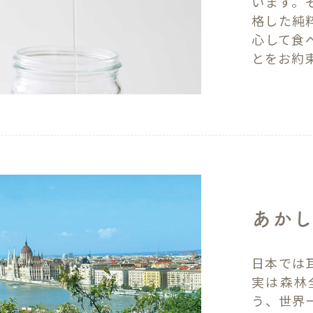
います。
格した純
心して食
とをお約
あかし
日本では
実は森林
う、世界