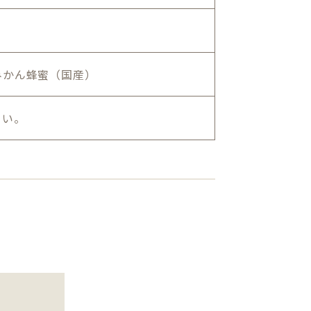
みかん蜂蜜（国産）
さい。