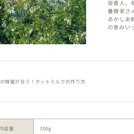
坂善人、
養蜂家さ
あかしあ
の恵みい
目の蜂蜜が合う！ホットミルクの作り方
内容量
300g