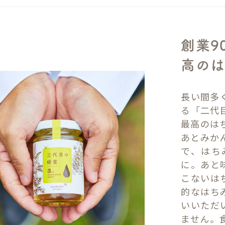
創業9
高のは
長い間多
る「二代
最高のは
あとみか
で、はち
に。あと
こないは
的なはち
いいただ
ません。