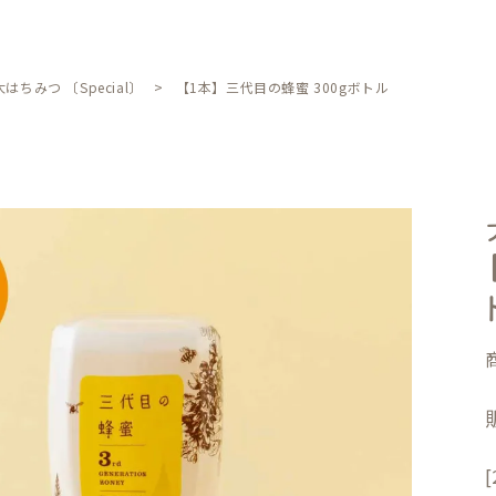
はちみつ 〔Special〕
【1本】三代目の蜂蜜 300gボトル