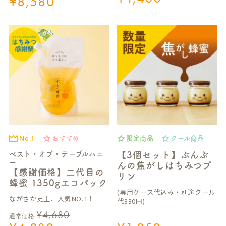
¥
8,580
No.1
おすすめ
限定商品
クール商品
ベスト・オブ・テーブルハニ
【3個セット】ぶんぶ
ー
んの焦がしはちみつプ
【感謝価格】二代目の
リン
蜂蜜 1350gエコパック
(専用ケース代込み・別途クール
ながさか史上、人気NO.1！
代330円)
¥
4,680
通常価格