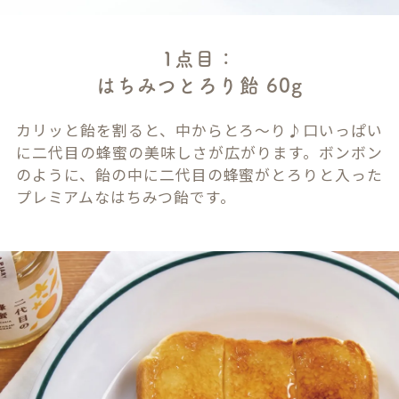
1点目：
はちみつとろり飴 60g
カリッと飴を割ると、中からとろ～り♪口いっぱい
に二代目の蜂蜜の美味しさが広がります。ボンボン
のように、飴の中に二代目の蜂蜜がとろりと入った
プレミアムなはちみつ飴です。