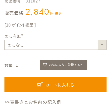
商品番号
311027
2,840
販売価格
税込
28
のし有無
(
必
須
)
お気に入りに登録する>
カートに入れる
>>表書きとお名前の記入例