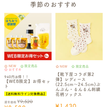
季節のおすすめ
NEW
限定商品
NEW
限定商品
おすすめ
【靴下屋コラボ第2
940円お得！！
弾】レディース
【WEB限定】お得セッ
(22.5cm～24.5cm)ぶ
ト
んぶん・るんるん刺繍
【送料無料ライン対象商品】
花柄ソックス
¥
9,520
通常価格
¥
1,430