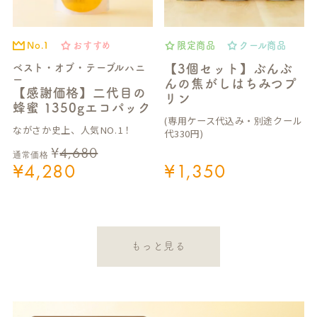
No.1
おすすめ
限定商品
クール商品
ベスト・オブ・テーブルハニ
【3個セット】ぶんぶ
ー
んの焦がしはちみつプ
【感謝価格】二代目の
リン
蜂蜜 1350gエコパック
(専用ケース代込み・別途クール
ながさか史上、人気NO.1！
代330円)
¥
4,680
通常価格
¥
4,280
¥
1,350
もっと見る