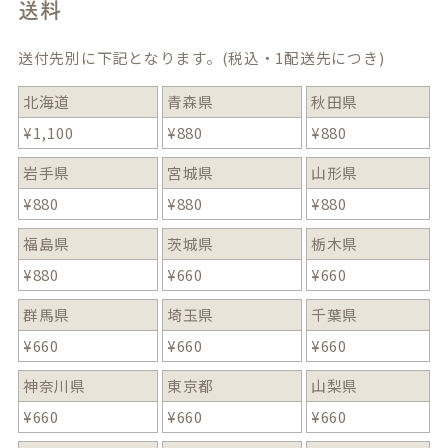
送料
送付先別に下記となります。(税込・1配送先につき)
北海道
青森県
秋田県
¥
1,100
¥
880
¥
880
岩手県
宮城県
山形県
¥
880
¥
880
¥
880
福島県
茨城県
栃木県
¥
880
¥
660
¥
660
群馬県
埼玉県
千葉県
¥
660
¥
660
¥
660
神奈川県
東京都
山梨県
¥
660
¥
660
¥
660