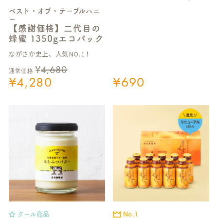
ベスト・オブ・テーブルハニ
ー
【感謝価格】二代目の
蜂蜜 1350gエコパック
ながさか史上、人気NO.1！
¥
4,680
通常価格
¥
4,280
¥
690
クール商品
No.1