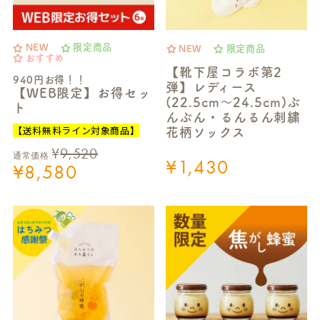
NEW
限定商品
NEW
限定商品
おすすめ
【靴下屋コラボ第2
940円お得！！
弾】レディース
【WEB限定】お得セッ
(22.5cm～24.5cm)ぶ
ト
んぶん・るんるん刺繍
【送料無料ライン対象商品】
花柄ソックス
¥
9,520
通常価格
¥
1,430
¥
8,580