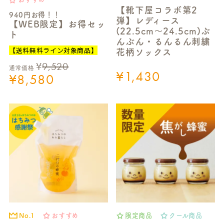
【靴下屋コラボ第2
940円お得！！
弾】レディース
【WEB限定】お得セッ
(22.5cm～24.5cm)ぶ
ト
んぶん・るんるん刺繍
【送料無料ライン対象商品】
花柄ソックス
¥
9,520
通常価格
¥
1,430
¥
8,580
No.1
おすすめ
限定商品
クール商品