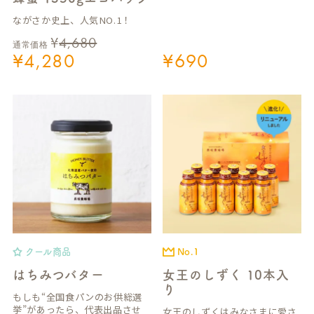
ながさか史上、人気NO.1！
¥
4,680
通常価格
¥
4,280
¥
690
クール商品
No.1
はちみつバター
女王のしずく 10本入
り
もしも“全国食パンのお供総選
挙”があったら、代表出品させ
女王のしずくはみなさまに愛さ