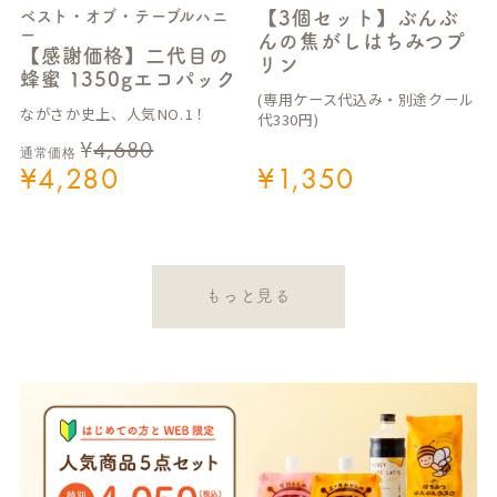
ベスト・オブ・テーブルハニ
【3個セット】ぶんぶ
ー
んの焦がしはちみつプ
【感謝価格】二代目の
リン
蜂蜜 1350gエコパック
(専用ケース代込み・別途クール
ながさか史上、人気NO.1！
代330円)
¥
4,680
通常価格
¥
4,280
¥
1,350
もっと見る