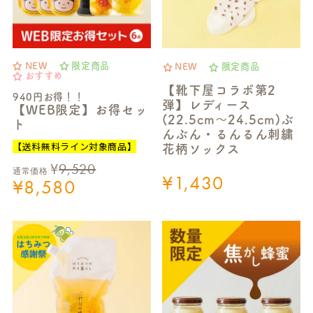
NEW
限定商品
NEW
限定商品
おすすめ
【靴下屋コラボ第2
940円お得！！
弾】レディース
【WEB限定】お得セッ
(22.5cm～24.5cm)ぶ
ト
んぶん・るんるん刺繍
【送料無料ライン対象商品】
花柄ソックス
¥
9,520
通常価格
¥
1,430
¥
8,580