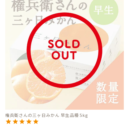
権兵衛さんの三ヶ日みかん 早生品種 5kg