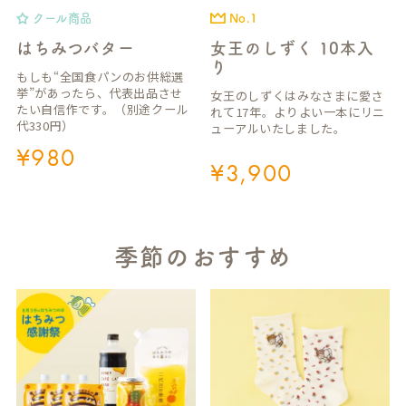
クール商品
No.1
はちみつバター
女王のしずく 10本入
り
もしも“全国食パンのお供総選
挙”があったら、代表出品させ
女王のしずくはみなさまに愛さ
たい自信作です。（別途クール
れて17年。よりよい一本にリニ
代330円）
ューアルいたしました。
¥
980
¥
3,900
季節のおすすめ