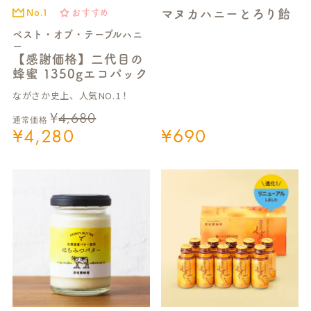
マヌカハニーとろり飴
No.1
おすすめ
ベスト・オブ・テーブルハニ
ー
【感謝価格】二代目の
蜂蜜 1350gエコパック
ながさか史上、人気NO.1！
¥
4,680
通常価格
¥
4,280
¥
690