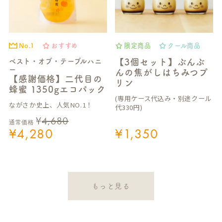
No.1
おすすめ
限定商品
クール商品
ベスト・オブ・テーブルハニ
【3個セット】ぶんぶ
ー
んの焦がしはちみつプ
【感謝価格】二代目の
リン
蜂蜜 1350gエコパック
(専用ケース代込み・別途クール
ながさか史上、人気NO.1！
代330円)
¥
4,680
通常価格
¥
4,280
¥
1,350
もっと見る