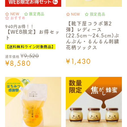
NEW
限定商品
NEW
限定商品
おすすめ
【靴下屋コラボ第2
940円お得！！
弾】レディース
【WEB限定】お得セッ
(22.5cm～24.5cm)ぶ
ト
んぶん・るんるん刺繍
【送料無料ライン対象商品】
花柄ソックス
¥
9,520
通常価格
¥
1,430
¥
8,580