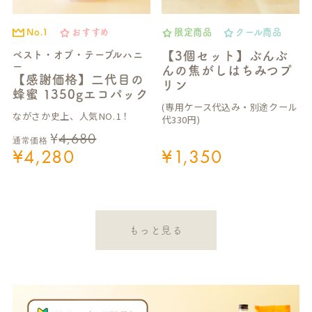
No.1
おすすめ
限定商品
クール商品
ベスト・オブ・テーブルハニ
【3個セット】ぶんぶ
ー
んの焦がしはちみつプ
【感謝価格】二代目の
リン
蜂蜜 1350gエコパック
(専用ケース代込み・別途クール
ながさか史上、人気NO.1！
代330円)
¥
4,680
通常価格
¥
4,280
¥
1,350
もっと見る