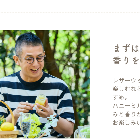
まずは
香り
レザーウ
楽しむな
すめ。
ハニーミ
みと香り
お楽しみ