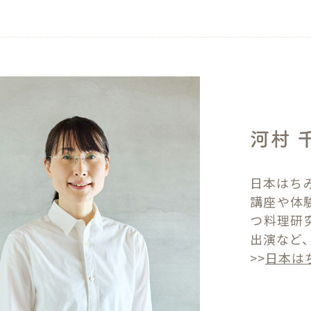
河村 
日本はち
講座や体
つ料理研
出演など
>>
日本は