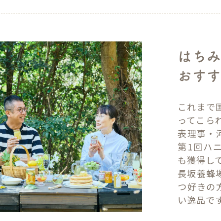
はちみ
おすす
これまで
ってこら
表理事・
第1回ハ
も獲得し
長坂養蜂
つ好きの
い逸品で