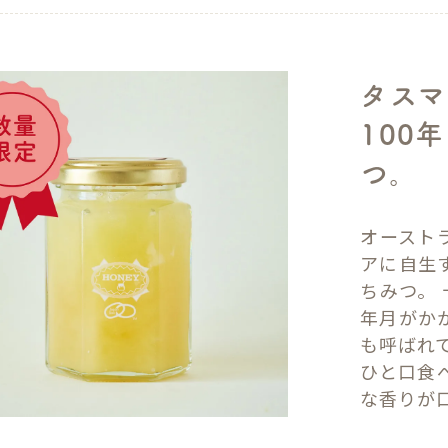
タスマ
100
つ。
オースト
アに自生
ちみつ。 
年月がか
も呼ばれ
ひと口食
な香りが