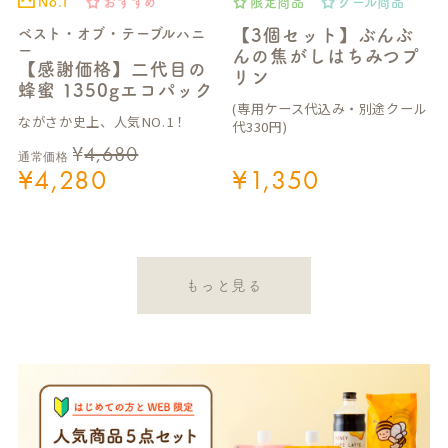
No.1
おすすめ
限定商品
クール商品
ベスト・オブ・テーブルハニ
【3個セット】ぶんぶ
ー
んの焦がしはちみつプ
【感謝価格】二代目の
リン
蜂蜜 1350gエコパック
(専用ケース代込み・別途クール
ながさか史上、人気NO.1！
代330円)
¥
4,680
通常価格
¥
4,280
¥
1,350
もっと見る