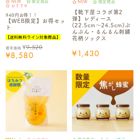
NEW
限定商品
NEW
限定商品
おすすめ
【靴下屋コラボ第2
940円お得！！
弾】レディース
【WEB限定】お得セッ
(22.5cm～24.5cm)ぶ
ト
んぶん・るんるん刺繍
【送料無料ライン対象商品】
花柄ソックス
¥
9,520
通常価格
¥
1,430
¥
8,580