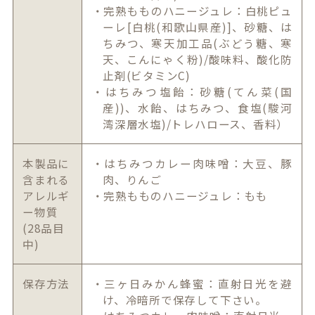
・完熟もものハニージュレ：白桃ピュ
ーレ[白桃(和歌山県産)]、砂糖、は
ちみつ、寒天加工品(ぶどう糖、寒
天、こんにゃく粉)/酸味料、酸化防
止剤(ビタミンC)
・はちみつ塩飴：砂糖(てん菜(国
産))、水飴、はちみつ、食塩(駿河
湾深層水塩)/トレハロース、香料）
本製品に
・はちみつカレー肉味噌：大豆、豚
含まれる
肉、りんご
アレルギ
・完熟もものハニージュレ：もも
ー物質
(28品目
中)
保存方法
・三ヶ日みかん蜂蜜：直射日光を避
け、冷暗所で保存して下さい。