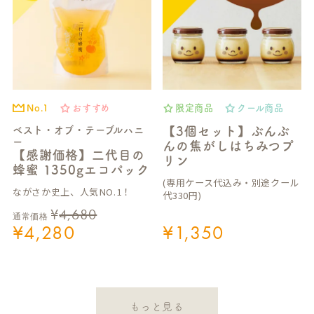
No.1
おすすめ
限定商品
クール商品
ベスト・オブ・テーブルハニ
【3個セット】ぶんぶ
ー
んの焦がしはちみつプ
【感謝価格】二代目の
リン
蜂蜜 1350gエコパック
(専用ケース代込み・別途クール
ながさか史上、人気NO.1！
代330円)
¥
4,680
通常価格
¥
4,280
¥
1,350
もっと見る