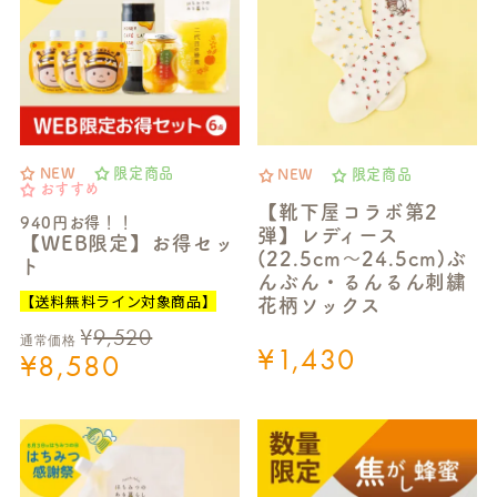
NEW
限定商品
NEW
限定商品
おすすめ
【靴下屋コラボ第2
940円お得！！
弾】レディース
【WEB限定】お得セッ
(22.5cm～24.5cm)ぶ
ト
んぶん・るんるん刺繍
【送料無料ライン対象商品】
花柄ソックス
¥
9,520
通常価格
¥
1,430
¥
8,580