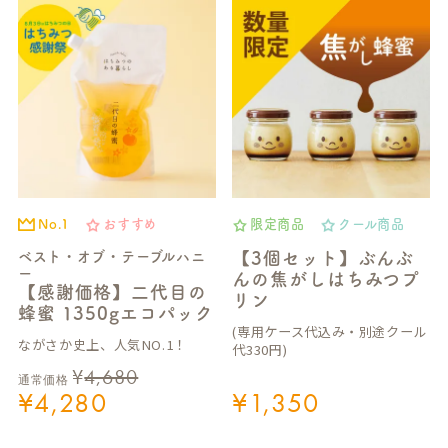
No.1
おすすめ
限定商品
クール商品
ベスト・オブ・テーブルハニ
【3個セット】ぶんぶ
ー
んの焦がしはちみつプ
【感謝価格】二代目の
リン
蜂蜜 1350gエコパック
(専用ケース代込み・別途クール
ながさか史上、人気NO.1！
代330円)
¥
4,680
通常価格
¥
4,280
¥
1,350