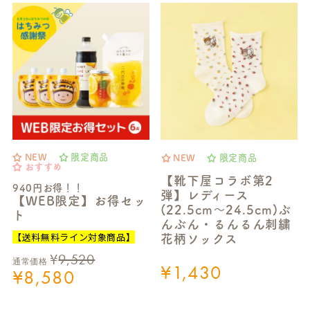
NEW
限定商品
NEW
限定商品
おすすめ
【靴下屋コラボ第2
940円お得！！
弾】レディース
【WEB限定】お得セッ
(22.5cm～24.5cm)ぶ
ト
んぶん・るんるん刺繍
【送料無料ライン対象商品】
花柄ソックス
¥
9,520
通常価格
¥
1,430
¥
8,580