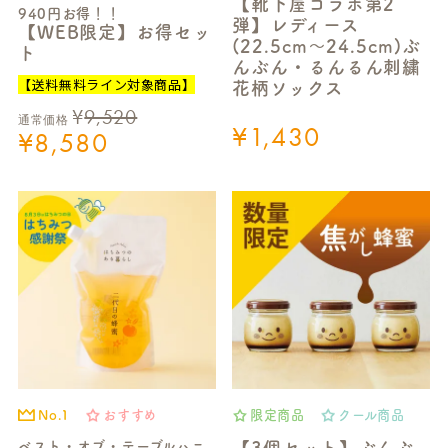
【靴下屋コラボ第2
940円お得！！
弾】レディース
【WEB限定】お得セッ
(22.5cm～24.5cm)ぶ
ト
んぶん・るんるん刺繍
【送料無料ライン対象商品】
花柄ソックス
¥
9,520
通常価格
¥
1,430
¥
8,580
No.1
おすすめ
限定商品
クール商品
ベスト・オブ・テーブルハニ