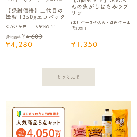
【3個セット】ぶんぶ
ー
んの焦がしはちみつプ
【感謝価格】二代目の
リン
蜂蜜 1350gエコパック
(専用ケース代込み・別途クール
ながさか史上、人気NO.1！
代330円)
¥
4,680
通常価格
¥
4,280
¥
1,350
もっと見る