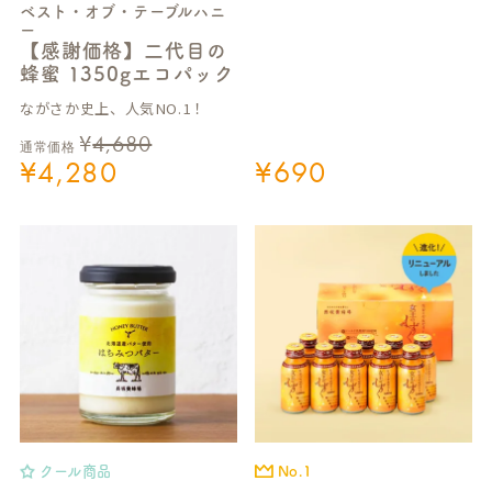
ベスト・オブ・テーブルハニ
ー
【感謝価格】二代目の
蜂蜜 1350gエコパック
ながさか史上、人気NO.1！
¥
4,680
通常価格
¥
4,280
¥
690
クール商品
No.1