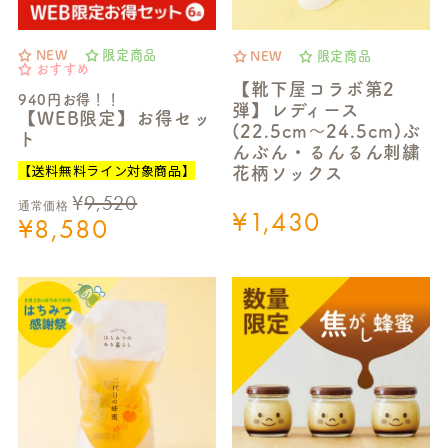
NEW
限定商品
NEW
限定商品
おすすめ
【靴下屋コラボ第2
940円お得！！
弾】レディース
【WEB限定】お得セッ
(22.5cm～24.5cm)ぶ
ト
んぶん・るんるん刺繍
【送料無料ライン対象商品】
花柄ソックス
¥
9,520
通常価格
¥
1,430
¥
8,580