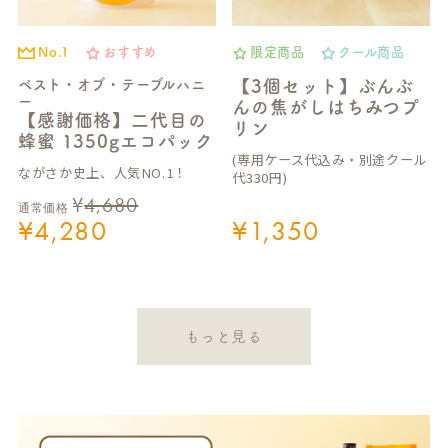
No.1
おすすめ
限定商品
クール商品
ベスト・オブ・テーブルハニ
【3個セット】ぶんぶ
ー
んの焦がしはちみつプ
【感謝価格】二代目の
リン
蜂蜜 1350gエコパック
(専用ケース代込み・別途クール
ながさか史上、人気NO.1！
代330円)
¥
4,680
通常価格
¥
4,280
¥
1,350
もっと見る