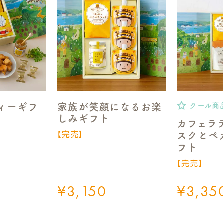
ィーギフ
家族が笑顔になるお楽
クール商
しみギフト
カフェラ
【完売】
スクとペ
フト
【完売】
¥
3,150
¥
3,35