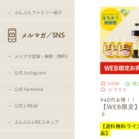
ぶんぶんファミリー紹介
メルマガ／SNS
メルマガ登録・解除（無料）
公式 Instagram
NEW
限
公式 facebook
おすすめ
940円お得！！
公式 LINE@
【WEB限定
ト
ぶんぶんLINEスタンプ
【送料無料ライ
品】