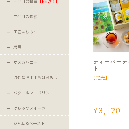
三代目の蜂蜜
［NEW！］
二代目の蜂蜜
国産はちみつ
巣蜜
ティーパーテ
マヌカハニー
ト
【完売】
海外産おすすめはちみつ
バター＆マーガリン
はちみつスイーツ
¥
3,120
ジャム＆ペースト