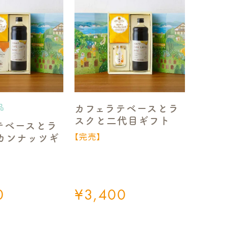
カフェラテベースとラ
品
スクと二代目ギフト
テベースとラ
【完売】
カンナッツギ
0
¥
3,400