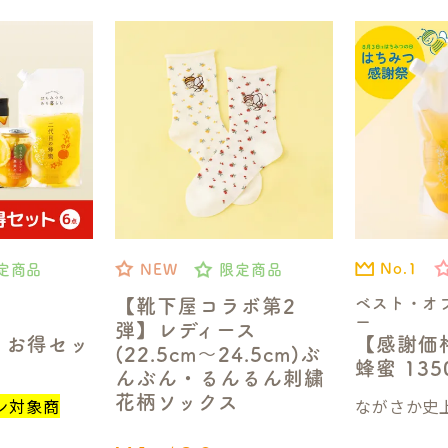
No.1
定商品
NEW
限定商品
ベスト・オ
【靴下屋コラボ第2
ー
弾】レディース
【感謝価
】お得セッ
(22.5cm～24.5cm)ぶ
蜂蜜 13
んぶん・るんるん刺繍
花柄ソックス
ながさか史上
ン対象商