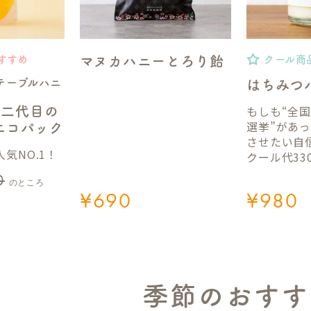
マヌカハニーとろり飴
すすめ
クール商
テーブルハニ
はちみつ
もしも“全
】二代目の
選挙”があ
gエコパック
させたい自
気NO.1！
クール代33
0
のところ
¥
690
¥
980
季節のおすす