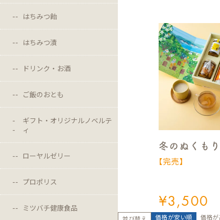
はちみつ飴
はちみつ漬
ドリンク・お酒
ご飯のおとも
ギフト・オリジナルノベルテ
ィ
冬のぬくも
ローヤルゼリー
【完売】
プロポリス
¥
3,500
ミツバチ健康食品
価格が安い順
価格が
並び替え