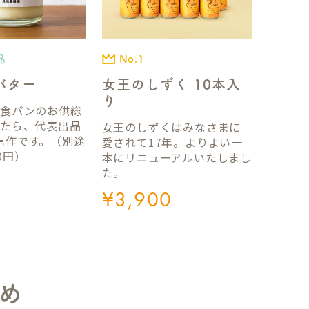
品
No.1
バター
女王のしずく 10本入
り
国食パンのお供総
ったら、代表出品
女王のしずくはみなさまに
信作です。（別途
愛されて17年。よりよい一
0円）
本にリニューアルいたしまし
た。
¥
3,900
め