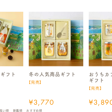
りギフト
冬の人気商品ギフト
おうちカ
ギフト
【完売】
【完売】
¥
3,770
¥
3,89
高い順
新着順
おすすめ順