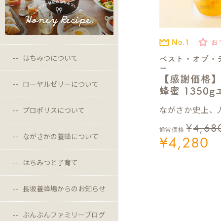
No.1
お
はちみつについて
ベスト・オブ・
ー
【感謝価格
ローヤルゼリーについて
蜂蜜 1350
ながさか史上、人
プロポリスについて
¥
4,68
通常価格
ながさかの養蜂について
¥
4,280
はちみつと子育て
長坂養蜂場からのお知らせ
ぶんぶんファミリーブログ