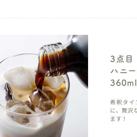
3点目
ハニー
360m
希釈タイ
に、贅沢
ます！