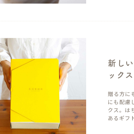
新しい
ックス
贈る方に
にも配慮
クス。は
あるギフ