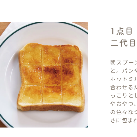
1点目
二代目
朝スプー
と。パン
ホットミ
合わせる
っこりと
やおやつ
の色々な
さに包ま