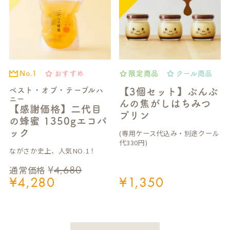
おすすめ
限定商品
クール商品
No.1
ベスト・オブ・テーブルハ
【3個セット】ぶんぶ
ニー
んの焦がしはちみつ
【感謝価格】二代目
プリン
の蜂蜜 1350gエコパ
ック
(専用ケース代込み・別途クール
代330円)
ながさか史上、人気NO.1！
¥
4,680
通常価格
¥
4,280
¥
1,350