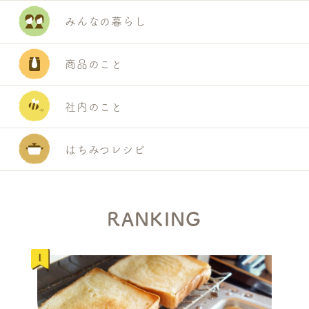
E
みんなの暮らし
A
R
商品のこと
C
H
社内のこと
はちみつレシピ
RANKING