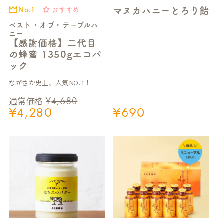
マヌカハニーとろり飴
おすすめ
No.1
ベスト・オブ・テーブルハ
ニー
【感謝価格】二代目
の蜂蜜 1350gエコパ
ック
ながさか史上、人気NO.1！
¥
4,680
通常価格
¥
4,280
¥
690