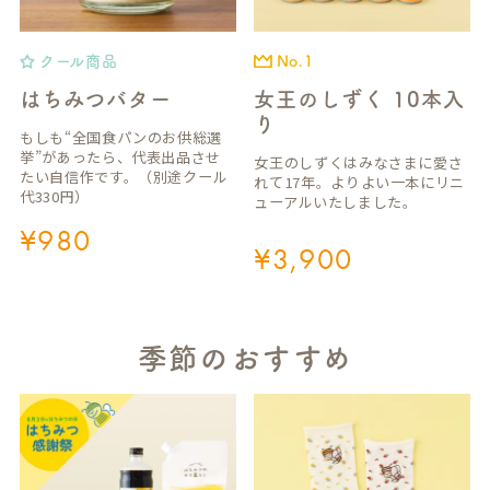
クール商品
No.1
はちみつバター
女王のしずく 10本入
り
もしも“全国食パンのお供総選
挙”があったら、代表出品させ
女王のしずくはみなさまに愛さ
たい自信作です。（別途クール
れて17年。よりよい一本にリニ
代330円）
ューアルいたしました。
¥
980
¥
3,900
季節のおすすめ