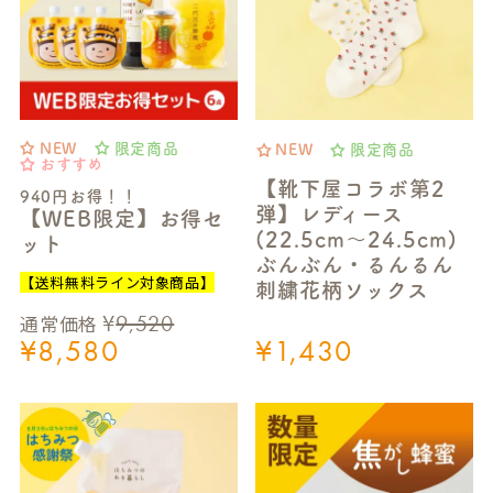
NEW
限定商品
NEW
限定商品
おすすめ
【靴下屋コラボ第2
940円お得！！
弾】レディース
【WEB限定】お得セ
(22.5cm～24.5cm)
ット
ぶんぶん・るんるん
【送料無料ライン対象商品】
刺繍花柄ソックス
¥
9,520
通常価格
¥
8,580
¥
1,430