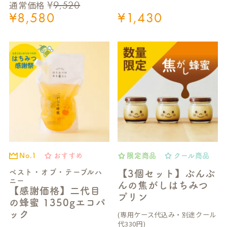
¥
9,520
通常価格
¥
8,580
¥
1,430
おすすめ
限定商品
クール商品
No.1
ベスト・オブ・テーブルハ
【3個セット】ぶんぶ
ニー
んの焦がしはちみつ
【感謝価格】二代目
プリン
の蜂蜜 1350gエコパ
ック
(専用ケース代込み・別途クール
代330円)