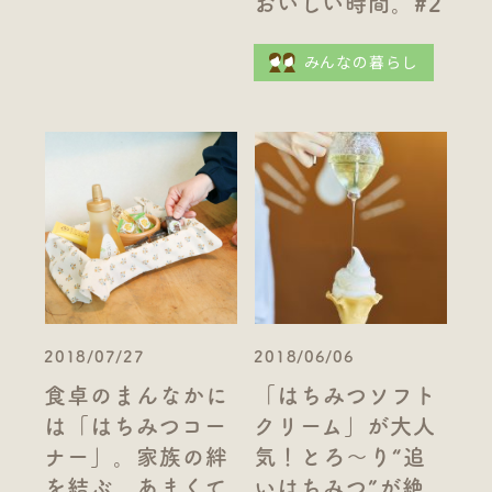
おいしい時間。#2
みんなの暮らし
2018/07/27
2018/06/06
食卓のまんなかに
「はちみつソフト
は「はちみつコー
クリーム」が大人
ナー」。家族の絆
気！とろ～り“追
を結ぶ、あまくて
いはちみつ”が絶