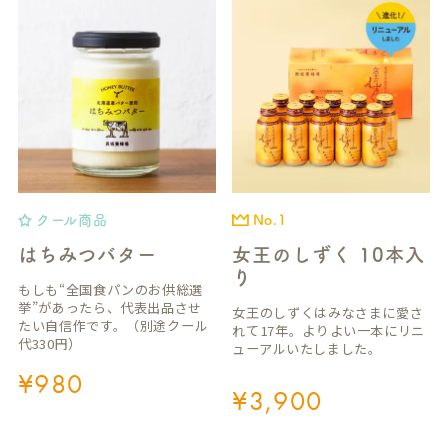
クール商品
No.1
はちみつバター
女王のしずく 10本入
り
もしも“全国食パンのお供総選
挙”があったら、代表出品させ
女王のしずくはみなさまに愛さ
たい自信作です。（別途クール
れて17年。よりよい一本にリニ
代330円）
ューアルいたしました。
¥
980
¥
3,900