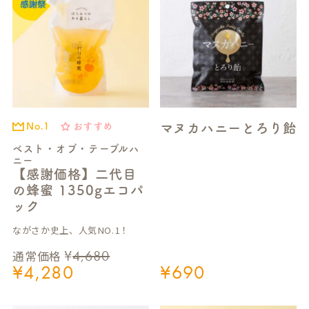
マヌカハニーとろり飴
おすすめ
No.1
ベスト・オブ・テーブルハ
ニー
【感謝価格】二代目
の蜂蜜 1350gエコパ
ック
ながさか史上、人気NO.1！
¥
4,680
通常価格
¥
4,280
¥
690