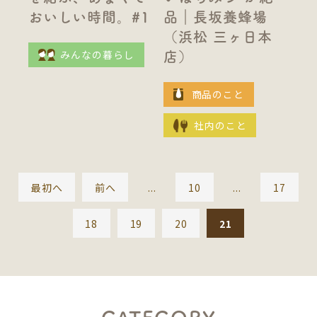
おいしい時間。#1
品｜長坂養蜂場
（浜松 三ヶ日本
みんなの暮らし
店）
商品のこと
社内のこと
最初へ
前へ
...
10
...
17
18
19
20
21