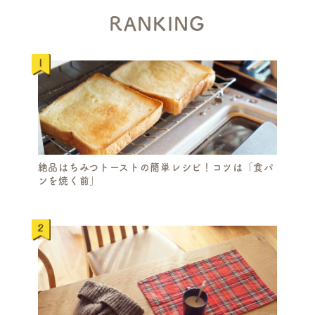
RANKING
絶品はちみつトーストの簡単レシピ！コツは「食パ
ンを焼く前」
S
E
A
R
C
H