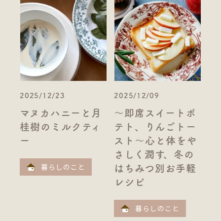
2025/12/23
2025/12/09
マヌカハニーと月
～即席スイートポ
桂樹のミルクティ
テト、りんごトー
ー
スト～心と体をや
さしく潤す、冬の
暮らしのこと
はちみつ別お手軽
レシピ
暮らしのこと