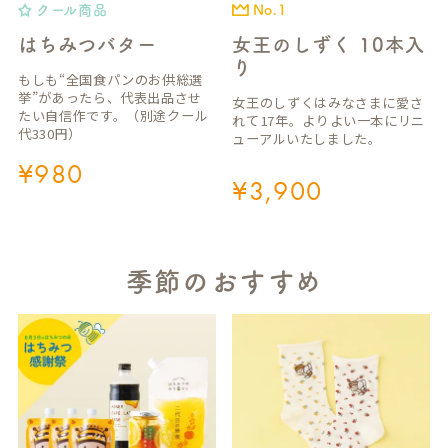
クール商品
No.1
はちみつバター
女王のしずく 10本入
り
もしも“全国食パンのお供総選
挙”があったら、代表出品させ
女王のしずくはみなさまに愛さ
たい自信作です。（別途クール
れて17年。よりよい一本にリニ
代330円）
ューアルいたしました。
¥
980
¥
3,900
季節のおすすめ