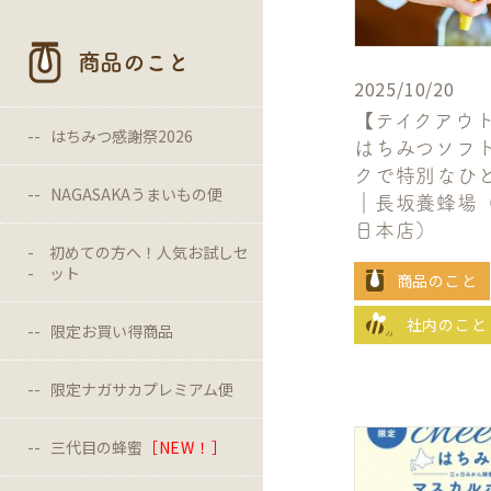
商品のこと
2025/10/20
【テイクアウ
はちみつ感謝祭2026
はちみつソフ
クで特別なひ
NAGASAKAうまいもの便
｜長坂養蜂場（
日本店）
初めての方へ！人気お試しセ
ット
商品のこと
社内のこと
限定お買い得商品
限定ナガサカプレミアム便
三代目の蜂蜜
［NEW！］