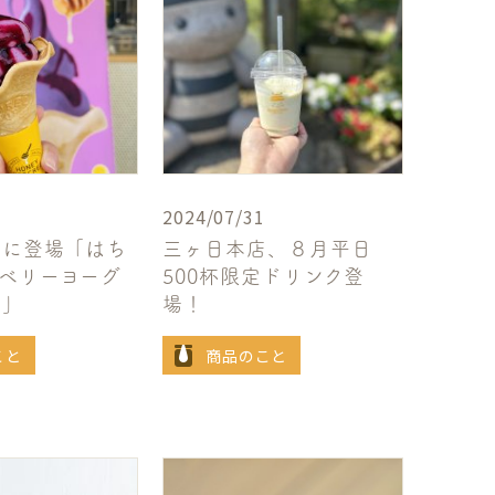
2024/07/31
店に登場「はち
三ヶ日本店、８月平日
ベリーヨーグ
500杯限定ドリンク登
ト」
場！
こと
商品のこと