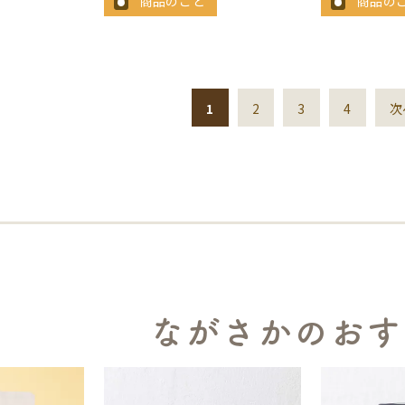
商品のこと
商品の
1
2
3
4
次
ながさかのおす