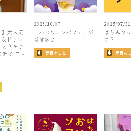
2025/10/07
2025/07/31
ト】大人気
「ハロウィンパフェ」が
はちみつ
ト&ドリン
新登場♪
の？
とときを♪
商品のこと
商品の
浜松 三ヶ