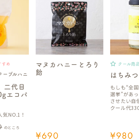
マヌカハニーとろり
すすめ
クール商
飴
テーブルハニ
はちみつ
】二代目
もしも“全
選挙”があ
50gエコパ
させたい自
クール代33
気NO.1！
0
のところ
¥
690
¥
980