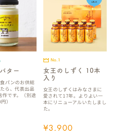
No.1
品
女王のしずく 10本
バター
入り
国食パンのお供総
ったら、代表出品
女王のしずくはみなさまに
信作です。（別途
愛されて17年。よりよい一
0円）
本にリニューアルいたしまし
た。
¥
3,900