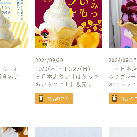
2024/09/30
2024/08/17
スカルポー
10/3(木)～10/27(日)三
三ヶ日本
新登場♪
ヶ日本店限定「はちみつ
みつブルー
おいもソフト」販売♪
ルトソフ
商品のこと
商品の