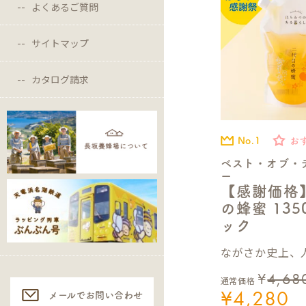
よくあるご質問
サイトマップ
カタログ請求
No.1
お
ベスト・オブ・
ー
【感謝価格
の蜂蜜 13
ック
ながさか史上、人
¥
4,68
通常価格
¥
4,280
メールでお問い合わせ