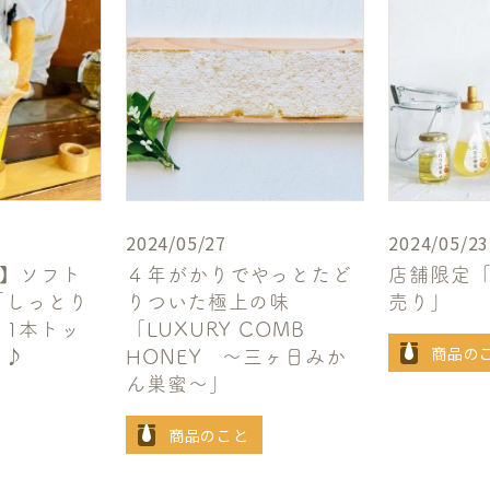
2024/05/27
2024/05/23
定】ソフト
４年がかりでやっとたど
店舗限定
「しっとり
りついた極上の味
売り」
」1本トッ
「LUXURY COMB
商品の
ス♪
HONEY ～三ヶ日みか
ん巣蜜～」
商品のこと