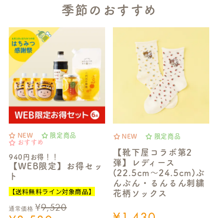
季節のおすすめ
NEW
限定商品
NEW
限定商品
おすすめ
【靴下屋コラボ第2
940円お得！！
弾】レディース
【WEB限定】お得セッ
(22.5cm～24.5cm)ぶ
ト
んぶん・るんるん刺繍
【送料無料ライン対象商品】
花柄ソックス
¥
9,520
通常価格
¥
1,430