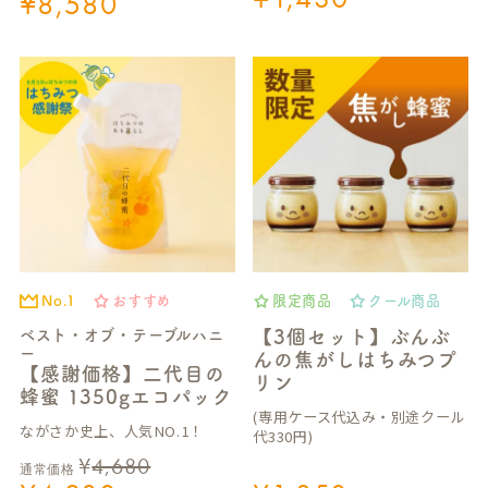
¥
8,580
No.1
おすすめ
限定商品
クール商品
ベスト・オブ・テーブルハニ
【3個セット】ぶんぶ
ー
んの焦がしはちみつプ
【感謝価格】二代目の
リン
蜂蜜 1350gエコパック
(専用ケース代込み・別途クール
ながさか史上、人気NO.1！
代330円)
¥
4,680
通常価格