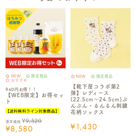
NEW
限定商品
NEW
限定商品
おすすめ
【靴下屋コラボ第2
940円お得！！
弾】レディース
【WEB限定】お得セッ
(22.5cm～24.5cm)ぶ
ト
んぶん・るんるん刺繍
【送料無料ライン対象商品】
花柄ソックス
¥
9,520
通常価格
¥
1,430
¥
8,580