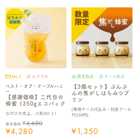
No.1
おすすめ
限定商品
クール商品
ベスト・オブ・テーブルハニ
【3個セット】ぶんぶ
ー
んの焦がしはちみつプ
【感謝価格】二代目の
リン
蜂蜜 1350gエコパック
(専用ケース代込み・別途クール
ながさか史上、人気NO.1！
代330円)
¥
4,680
通常価格
¥
4,280
¥
1,350