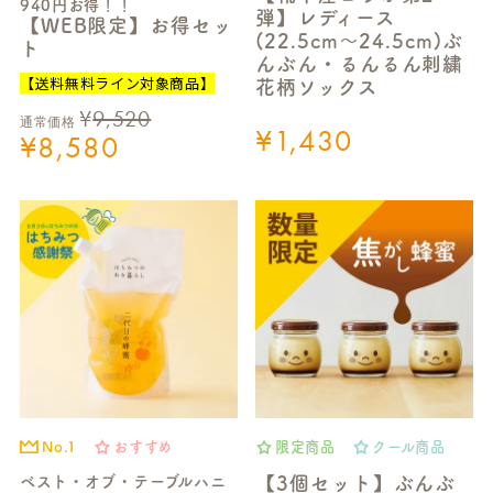
940円お得！！
弾】レディース
【WEB限定】お得セッ
(22.5cm～24.5cm)ぶ
ト
んぶん・るんるん刺繍
【送料無料ライン対象商品】
花柄ソックス
¥
9,520
通常価格
¥
1,430
¥
8,580
No.1
おすすめ
限定商品
クール商品
ベスト・オブ・テーブルハニ
【3個セット】ぶんぶ