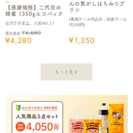
ー
んの焦がしはちみつプ
【感謝価格】二代目の
リン
蜂蜜 1350gエコパック
(専用ケース代込み・別途クール
ながさか史上、人気NO.1！
代330円)
¥
4,680
通常価格
¥
4,280
¥
1,350
もっと見る