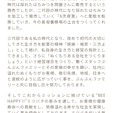
時代は採れたはちみつを問屋さんに販売するという
商売でしたが、二代目の時代になり採れたはちみつ
を加工して販売していく「6次産業」へと業態を転
換していき、今の長坂養蜂場の土台をつくってくれ
ました。
三代目である私の時代となり、改めて初代の大切に
してきた生き方を創業の精神「感謝・報恩・三方よ
し」として掲げ、私自身の生き方と経営の指針とし
てきました。さらに「ぬくもりある会社をつくりま
しょう」という経営理念をつくり、働くスタッフぶ
んぶんファミリーとその家族の幸せを願い、社内に
溢れたぬくもりがお客様、取引先様、地域、日本へ
と波紋のように広がっていく事を、ぶんぶんファミ
リーと共に目指し日々努力しております。
そしてこれからミッションに掲げている“BEE
HAPPY !!”ミツバチの恵みを通して、お客様の健康
寿命への貢献をし、笑顔溢れる幸せな社会を実現し
ていく事を使命としております。ミツバチがいる里