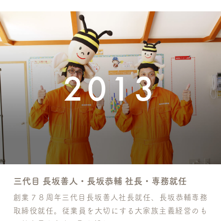
2013
三代目 長坂善人・長坂恭輔 社長・専務就任
創業７８周年三代目長坂善人社長就任、長坂恭輔専務
取締役就任。従業員を大切にする大家族主義経営のも