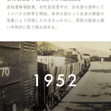
長坂養蜂場創業。初代長坂喜平が、浜名湖の湖畔にて
ミツバチの飼育を開始。身体の弱かった自身が蜂蜜の
栄養により回復したのをきっかけに、周囲の健康も願
い本格的に取り組み始める。
1952