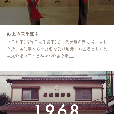
献上の栄を賜る
上皇陛下(当時皇太子殿下)ご一家が浜名湖に滞在され
た折、県知事からの指名を受け地元のお土産として長
坂養蜂場の三ヶ日みかん蜂蜜を献上。
1968