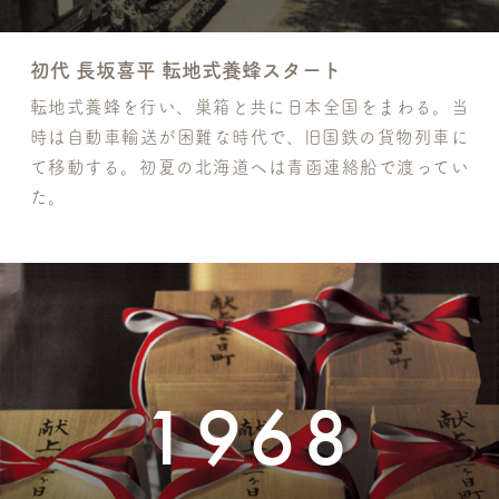
初代 長坂喜平 転地式養蜂スタート
転地式養蜂を行い、巣箱と共に日本全国をまわる。当
時は自動車輸送が困難な時代で、旧国鉄の貨物列車に
て移動する。初夏の北海道へは青函連絡船で渡ってい
た。
1968