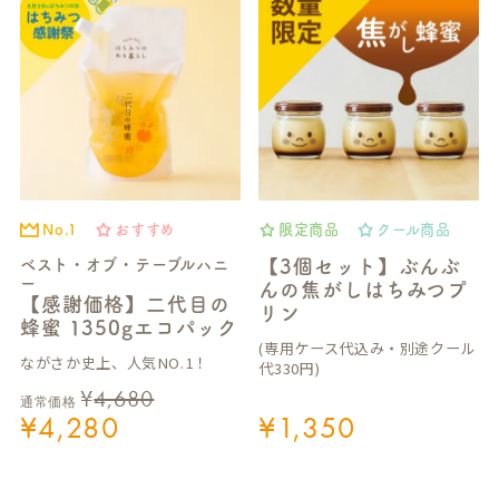
No.1
おすすめ
限定商品
クール商品
ベスト・オブ・テーブルハニ
【3個セット】ぶんぶ
ー
んの焦がしはちみつプ
【感謝価格】二代目の
リン
蜂蜜 1350gエコパック
(専用ケース代込み・別途クール
ながさか史上、人気NO.1！
代330円)
¥
4,680
通常価格
¥
4,280
¥
1,350