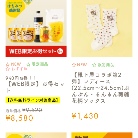
NEW
限定商品
NEW
限定商品
おすすめ
【靴下屋コラボ第2
940円お得！！
弾】レディース
【WEB限定】お得セッ
(22.5cm～24.5cm)ぶ
ト
んぶん・るんるん刺繍
【送料無料ライン対象商品】
花柄ソックス
¥
9,520
通常価格
¥
1,430
¥
8,580