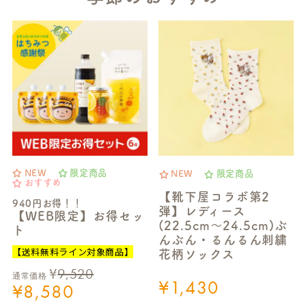
NEW
限定商品
NEW
限定商品
おすすめ
【靴下屋コラボ第2
940円お得！！
弾】レディース
【WEB限定】お得セッ
(22.5cm～24.5cm)ぶ
ト
んぶん・るんるん刺繍
【送料無料ライン対象商品】
花柄ソックス
¥
9,520
通常価格
¥
1,430
¥
8,580