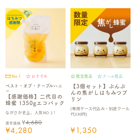
No.1
おすすめ
限定商品
クール商品
ベスト・オブ・テーブルハニ
【3個セット】ぶんぶ
ー
んの焦がしはちみつプ
【感謝価格】二代目の
リン
蜂蜜 1350gエコパック
(専用ケース代込み・別途クール
ながさか史上、人気NO.1！
代330円)
¥
4,680
通常価格
¥
4,280
¥
1,350