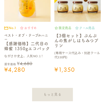
No.1
おすすめ
限定商品
クール商品
ベスト・オブ・テーブルハニ
【3個セット】ぶんぶ
ー
んの焦がしはちみつプ
【感謝価格】二代目の
リン
蜂蜜 1350gエコパック
(専用ケース代込み・別途クール
ながさか史上、人気NO.1！
代330円)
¥
4,680
通常価格
¥
4,280
¥
1,350
もっと見る