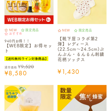
NEW
限定商品
NEW
限定商品
おすすめ
【靴下屋コラボ第2
940円お得！！
弾】レディース
【WEB限定】お得セッ
(22.5cm～24.5cm)ぶ
ト
んぶん・るんるん刺繍
【送料無料ライン対象商品】
花柄ソックス
¥
9,520
通常価格
¥
1,430
¥
8,580