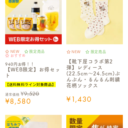
NEW
限定商品
NEW
限定商品
おすすめ
【靴下屋コラボ第2
940円お得！！
弾】レディース
【WEB限定】お得セッ
(22.5cm～24.5cm)ぶ
ト
んぶん・るんるん刺繍
【送料無料ライン対象商品】
花柄ソックス
¥
9,520
通常価格
¥
1,430
¥
8,580