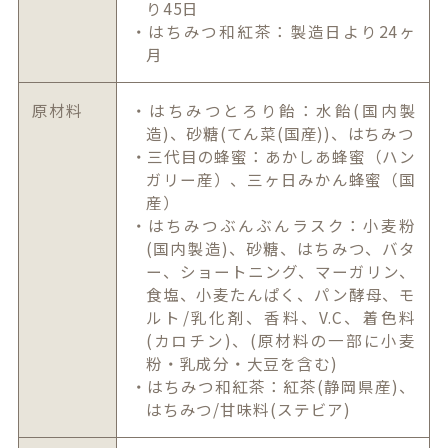
り45日
・はちみつ和紅茶：製造日より24ヶ
月
原材料
・はちみつとろり飴：水飴(国内製
造)、砂糖(てん菜(国産))、はちみつ
・三代目の蜂蜜：あかしあ蜂蜜（ハン
ガリー産）、三ヶ日みかん蜂蜜（国
産）
・はちみつぶんぶんラスク：小麦粉
(国内製造)、砂糖、はちみつ、バタ
ー、ショートニング、マーガリン、
食塩、小麦たんぱく、パン酵母、モ
ルト/乳化剤、香料、V.C、着色料
(カロチン)、(原材料の一部に小麦
粉・乳成分・大豆を含む)
・はちみつ和紅茶：紅茶(静岡県産)、
はちみつ/甘味料(ステビア)