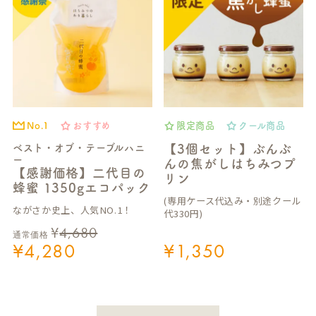
No.1
おすすめ
限定商品
クール商品
ベスト・オブ・テーブルハニ
【3個セット】ぶんぶ
ー
んの焦がしはちみつプ
【感謝価格】二代目の
リン
蜂蜜 1350gエコパック
(専用ケース代込み・別途クール
ながさか史上、人気NO.1！
代330円)
¥
4,680
通常価格
¥
4,280
¥
1,350