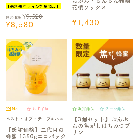
んぶん・るんるん刺繍
【送料無料ライン対象商品】
花柄ソックス
¥
9,520
通常価格
¥
1,430
¥
8,580
No.1
おすすめ
限定商品
クール商品
ベスト・オブ・テーブルハニ
【3個セット】ぶんぶ
ー
んの焦がしはちみつプ
【感謝価格】二代目の
リン
蜂蜜 1350gエコパック