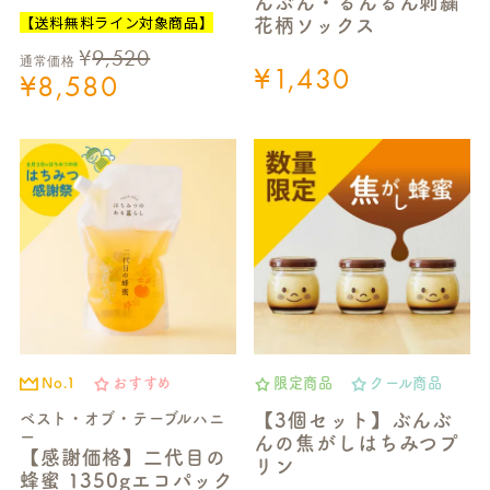
んぶん・るんるん刺繍
【送料無料ライン対象商品】
花柄ソックス
¥
9,520
通常価格
¥
1,430
¥
8,580
No.1
おすすめ
限定商品
クール商品
ベスト・オブ・テーブルハニ
【3個セット】ぶんぶ
ー
んの焦がしはちみつプ
【感謝価格】二代目の
リン
蜂蜜 1350gエコパック